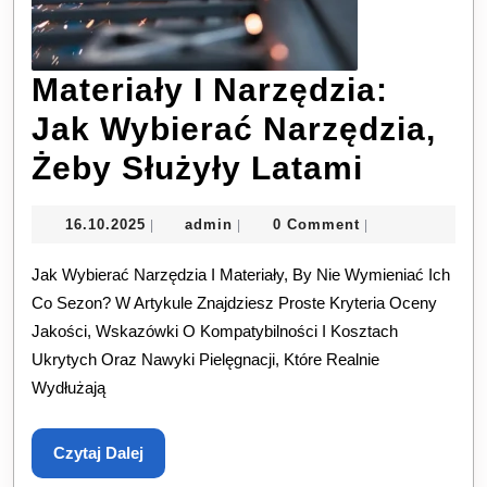
Materiały I Narzędzia:
Jak Wybierać Narzędzia,
Materia
Żeby Służyły Latami
I
16.10.2025
admin
16.10.2025
admin
0 Comment
|
|
|
Narzędz
Jak Wybierać Narzędzia I Materiały, By Nie Wymieniać Ich
Jak
Co Sezon? W Artykule Znajdziesz Proste Kryteria Oceny
Wybier
Jakości, Wskazówki O Kompatybilności I Kosztach
Narzędz
Ukrytych Oraz Nawyki Pielęgnacji, Które Realnie
Wydłużają
Żeby
Służyły
Czytaj
Czytaj Dalej
Latami
Dalej