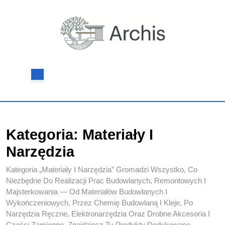
Skip
to
content
Skip
to
content
Open
Button
Kategoria:
Materiały I
Narzędzia
Kategoria „Materiały I Narzędzia” Gromadzi Wszystko, Co
Niezbędne Do Realizacji Prac Budowlanych, Remontowych I
Majsterkowania — Od Materiałów Budowlanych I
Wykończeniowych, Przez Chemię Budowlaną I Kleje, Po
Narzędzia Ręczne, Elektronarzędzia Oraz Drobne Akcesoria I
Części Zamienne. Znajdziesz Tu Produkty Dedykowane