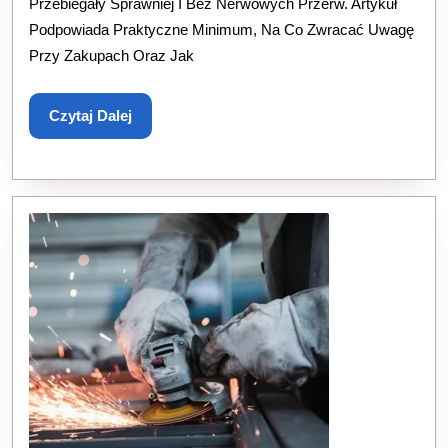
Przebiegały Sprawniej I Bez Nerwowych Przerw. Artykuł
Na
Podpowiada Praktyczne Minimum, Na Co Zwracać Uwagę
Przy Zakupach Oraz Jak
Budowę
I
Czytaj
Czytaj Dalej
Remont
Dalej
Mieszkania