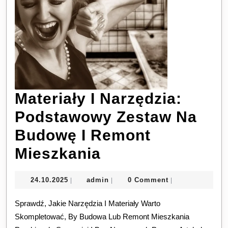
Materiały I Narzędzia:
Podstawowy Zestaw Na
Budowę I Remont
Materiały
Mieszkania
I
24.10.2025
admin
24.10.2025
admin
0 Comment
|
|
|
Narzędzia:
Sprawdź, Jakie Narzędzia I Materiały Warto
Podstawowy
Skompletować, By Budowa Lub Remont Mieszkania
Zestaw