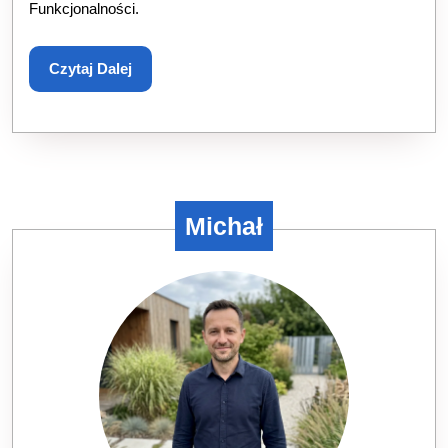
Funkcjonalności.
Kolor
Mater
Czytaj
Czytaj Dalej
Oświe
Dalej
Michał