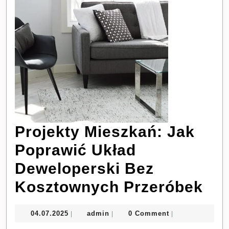
Projekty Mieszkań: Jak
Poprawić Układ
Deweloperski Bez
Pro
Kosztownych Przeróbek
Mie
04.07.2025
admin
04.07.2025
admin
0 Comment
|
|
|
Ja