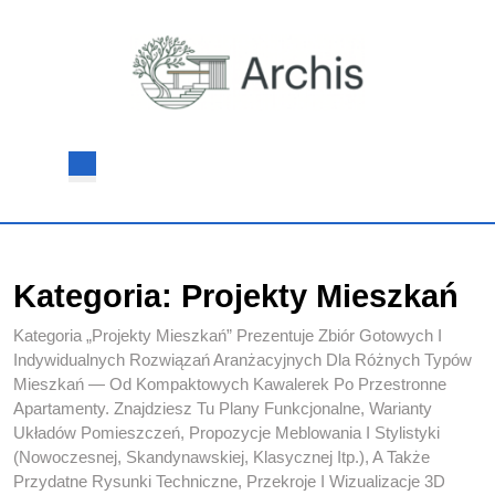
Skip
to
content
Skip
to
content
Open
Button
Kategoria:
Projekty Mieszkań
Kategoria „Projekty Mieszkań” Prezentuje Zbiór Gotowych I
Indywidualnych Rozwiązań Aranżacyjnych Dla Różnych Typów
Mieszkań — Od Kompaktowych Kawalerek Po Przestronne
Apartamenty. Znajdziesz Tu Plany Funkcjonalne, Warianty
Układów Pomieszczeń, Propozycje Meblowania I Stylistyki
(nowoczesnej, Skandynawskiej, Klasycznej Itp.), A Także
Przydatne Rysunki Techniczne, Przekroje I Wizualizacje 3D