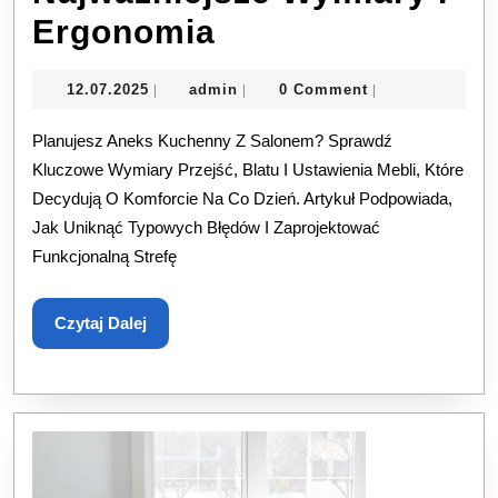
Projekty
Ergonomia
Mieszkań:
12.07.2025
admin
12.07.2025
admin
0 Comment
|
|
|
Układ
Planujesz Aneks Kuchenny Z Salonem? Sprawdź
Kuchni
Kluczowe Wymiary Przejść, Blatu I Ustawienia Mebli, Które
I
Decydują O Komforcie Na Co Dzień. Artykuł Podpowiada,
Salonu
Jak Uniknąć Typowych Błędów I Zaprojektować
Funkcjonalną Strefę
—
Najważniejsze
Czytaj
Czytaj Dalej
Wymiary
Dalej
I
Ergonomia