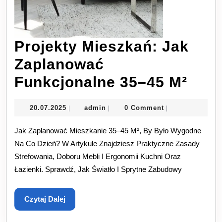
Projekty Mieszkań: Jak
Zaplanować
Proj
Funkcjonalne 35–45 M²
Mies
20.07.2025
admin
20.07.2025
admin
0 Comment
|
|
|
Jak
Jak Zaplanować Mieszkanie 35–45 M², By Było Wygodne
Zap
Na Co Dzień? W Artykule Znajdziesz Praktyczne Zasady
Funk
Strefowania, Doboru Mebli I Ergonomii Kuchni Oraz
35–
Łazienki. Sprawdź, Jak Światło I Sprytne Zabudowy
45
Czytaj
Czytaj Dalej
M²
Dalej