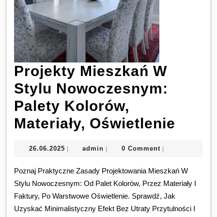
Projekty Mieszkań W
Stylu Nowoczesnym:
Palety Kolorów,
Proje
Materiały, Oświetlenie
Mies
26.06.2025
admin
26.06.2025
admin
0 Comment
|
|
|
W
Poznaj Praktyczne Zasady Projektowania Mieszkań W
Stylu
Stylu Nowoczesnym: Od Palet Kolorów, Przez Materiały I
Nowo
Faktury, Po Warstwowe Oświetlenie. Sprawdź, Jak
Palet
Uzyskać Minimalistyczny Efekt Bez Utraty Przytulności I