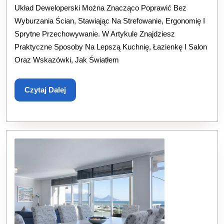
Układ Deweloperski Można Znacząco Poprawić Bez
Po
Wyburzania Ścian, Stawiając Na Strefowanie, Ergonomię I
Uk
Sprytne Przechowywanie. W Artykule Znajdziesz
Dew
Praktyczne Sposoby Na Lepszą Kuchnię, Łazienkę I Salon
Oraz Wskazówki, Jak Światłem
Be
Ko
Czytaj
Czytaj Dalej
Prz
Dalej