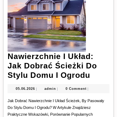
Nawierzchnie I Układ:
Jak Dobrać Ścieżki Do
Nawier
Stylu Domu I Ogrodu
I
05.06.2026
admin
05.06.2026
admin
0 Comment
|
|
|
Układ:
Jak Dobrać Nawierzchnie I Układ Ścieżek, By Pasowały
Jak
Do Stylu Domu I Ogrodu? W Artykule Znajdziesz
Dobra
Praktyczne Wskazówki, Porównanie Popularnych