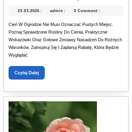
Roślin
25.03.2026
admin
25.03.2026
admin
0 Comment
|
|
|
Do
Cień W Ogrodzie Nie Musi Oznaczać Pustych Miejsc.
Cienia:
Poznaj Sprawdzone Rośliny Do Cienia, Praktyczne
Sprawdzon
Wskazówki Oraz Gotowe Zestawy Nasadzeń Do Różnych
Gatunki
Warunków. Zainspiruj Się I Zaplanuj Rabatę, Która Będzie
Wyglądać
I
Gotowe
Czytaj
Czytaj Dalej
Zestawy
Dalej