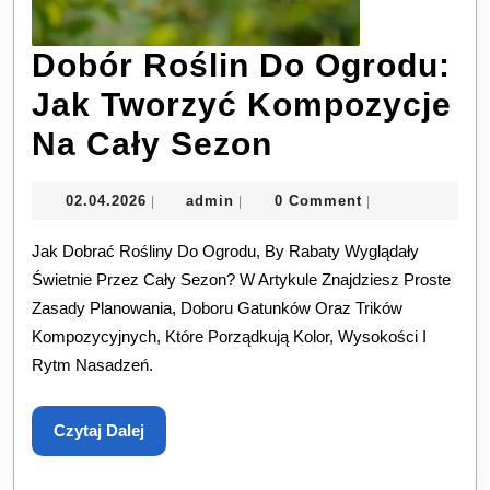
Dobór Roślin Do Ogrodu:
Jak Tworzyć Kompozycje
Dobór
Na Cały Sezon
Roślin
02.04.2026
admin
02.04.2026
admin
0 Comment
|
|
|
Do
Jak Dobrać Rośliny Do Ogrodu, By Rabaty Wyglądały
Ogrodu:
Świetnie Przez Cały Sezon? W Artykule Znajdziesz Proste
Jak
Zasady Planowania, Doboru Gatunków Oraz Trików
Tworzyć
Kompozycyjnych, Które Porządkują Kolor, Wysokości I
Rytm Nasadzeń.
Kompozycje
Na
Czytaj
Czytaj Dalej
Cały
Dalej