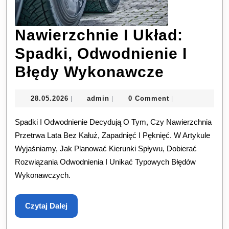
Nawierzchnie I Układ:
Spadki, Odwodnienie I
Nawierz
Błędy Wykonawcze
I
28.05.2026
admin
28.05.2026
admin
0 Comment
|
|
|
Układ:
Spadki I Odwodnienie Decydują O Tym, Czy Nawierzchnia
Spadki,
Przetrwa Lata Bez Kałuż, Zapadnięć I Pęknięć. W Artykule
Odwodni
Wyjaśniamy, Jak Planować Kierunki Spływu, Dobierać
I
Rozwiązania Odwodnienia I Unikać Typowych Błędów
Wykonawczych.
Błędy
Wykona
Czytaj
Czytaj Dalej
Dalej