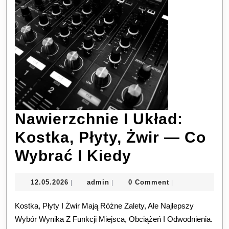
Nawierzchnie I Układ:
Kostka, Płyty, Żwir — Co
Nawierzchni
Wybrać I Kiedy
I
12.05.2026
admin
12.05.2026
admin
0 Comment
|
|
|
Układ:
Kostka, Płyty I Żwir Mają Różne Zalety, Ale Najlepszy
Kostka,
Wybór Wynika Z Funkcji Miejsca, Obciążeń I Odwodnienia.
Płyty,