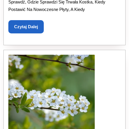
Sprawdź, Gdzie Sprawdzi Się Trwała Kostka, Kiedy
Żwir
Postawić Na Nowoczesne Płyty, A Kiedy
—
Czytaj
Czytaj Dalej
Co
Dalej
Wybrać
I
Kiedy