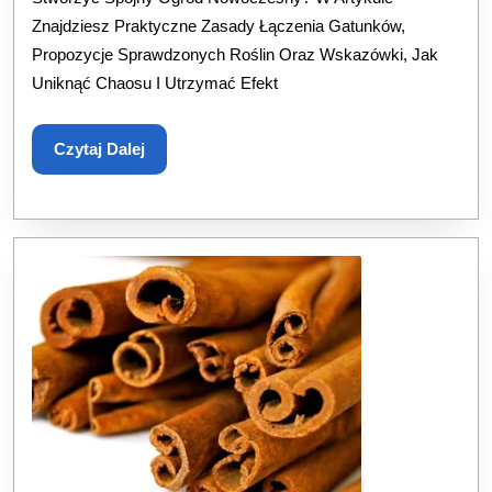
Nowoczesnego
Znajdziesz Praktyczne Zasady Łączenia Gatunków,
Trawy,
Propozycje Sprawdzonych Roślin Oraz Wskazówki, Jak
Uniknąć Chaosu I Utrzymać Efekt
Byliny
I
Czytaj
Czytaj Dalej
Rośliny
Dalej
Strukturalne