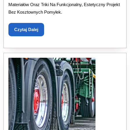
Ścieżk
Materiałów Oraz Triki Na Funkcjonalny, Estetyczny Projekt
Bez Kosztownych Pomyłek.
Do
Stylu
Czytaj
Czytaj Dalej
Domu
Dalej
I
Ogrod