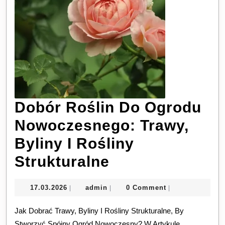
Dobór Roślin Do Ogrodu
Nowoczesnego: Trawy,
Byliny I Rośliny
Dobór
Strukturalne
Roślin
17.03.2026
admin
17.03.2026
admin
0 Comment
|
|
|
Do
Jak Dobrać Trawy, Byliny I Rośliny Strukturalne, By
Ogrodu
Stworzyć Spójny Ogród Nowoczesny? W Artykule