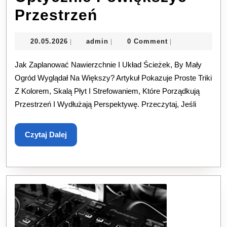
Nawierzchnie
Przestrzeń
I
20.05.2026
admin
20.05.2026
admin
0 Comment
|
|
|
Układ
Jak Zaplanować Nawierzchnie I Układ Ścieżek, By Mały
W
Ogród Wyglądał Na Większy? Artykuł Pokazuje Proste Triki
Małym
Z Kolorem, Skalą Płyt I Strefowaniem, Które Porządkują
Ogrodzie:
Przestrzeń I Wydłużają Perspektywę. Przeczytaj, Jeśli
Jak
Czytaj
Czytaj Dalej
Optycznie
Dalej
Powiększyć
Przestrzeń