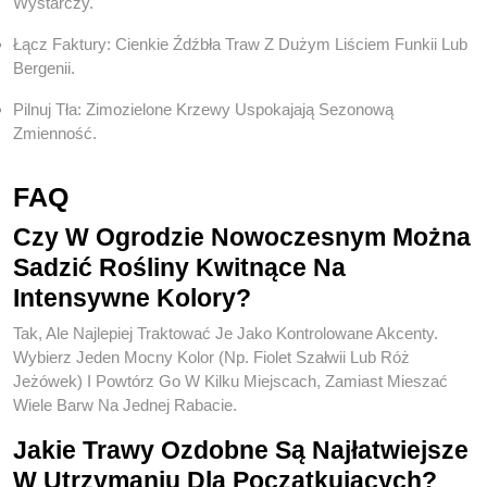
Wystarczy.
Łącz Faktury: Cienkie Źdźbła Traw Z Dużym Liściem Funkii Lub
Bergenii.
Pilnuj Tła: Zimozielone Krzewy Uspokajają Sezonową
Zmienność.
FAQ
Czy W Ogrodzie Nowoczesnym Można
Sadzić Rośliny Kwitnące Na
Intensywne Kolory?
Tak, Ale Najlepiej Traktować Je Jako Kontrolowane Akcenty.
Wybierz Jeden Mocny Kolor (np. Fiolet Szałwii Lub Róż
Jeżówek) I Powtórz Go W Kilku Miejscach, Zamiast Mieszać
Wiele Barw Na Jednej Rabacie.
Jakie Trawy Ozdobne Są Najłatwiejsze
W Utrzymaniu Dla Początkujących?