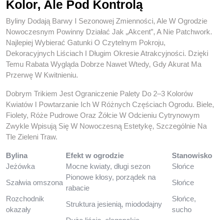
Kolor, Ale Pod Kontrolą
Byliny Dodają Barwy I Sezonowej Zmienności, Ale W Ogrodzie
Nowoczesnym Powinny Działać Jak „akcent”, A Nie Patchwork.
Najlepiej Wybierać Gatunki O Czytelnym Pokroju,
Dekoracyjnych Liściach I Długim Okresie Atrakcyjności. Dzięki
Temu Rabata Wygląda Dobrze Nawet Wtedy, Gdy Akurat Ma
Przerwę W Kwitnieniu.
Dobrym Trikiem Jest Ograniczenie Palety Do 2–3 Kolorów
Kwiatów I Powtarzanie Ich W Różnych Częściach Ogrodu. Biele,
Fiolety, Róże Pudrowe Oraz Żółcie W Odcieniu Cytrynowym
Zwykle Wpisują Się W Nowoczesną Estetykę, Szczególnie Na
Tle Zieleni Traw.
Bylina
Efekt w ogrodzie
Stanowisko
Jeżówka
Mocne kwiaty, długi sezon
Słońce
Pionowe kłosy, porządek na
Szałwia omszona
Słońce
rabacie
Rozchodnik
Słońce,
Struktura jesienią, miododajny
okazały
sucho