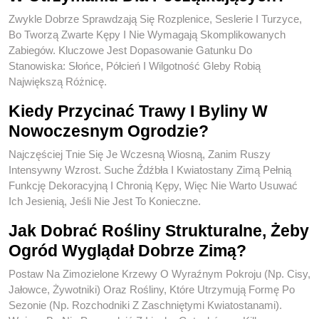
Zwykle Dobrze Sprawdzają Się Rozplenice, Seslerie I Turzyce,
Bo Tworzą Zwarte Kępy I Nie Wymagają Skomplikowanych
Zabiegów. Kluczowe Jest Dopasowanie Gatunku Do
Stanowiska: Słońce, Półcień I Wilgotność Gleby Robią
Największą Różnicę.
Kiedy Przycinać Trawy I Byliny W
Nowoczesnym Ogrodzie?
Najczęściej Tnie Się Je Wczesną Wiosną, Zanim Ruszy
Intensywny Wzrost. Suche Źdźbła I Kwiatostany Zimą Pełnią
Funkcję Dekoracyjną I Chronią Kępy, Więc Nie Warto Usuwać
Ich Jesienią, Jeśli Nie Jest To Konieczne.
Jak Dobrać Rośliny Strukturalne, Żeby
Ogród Wyglądał Dobrze Zimą?
Postaw Na Zimozielone Krzewy O Wyraźnym Pokroju (np. Cisy,
Jałowce, Żywotniki) Oraz Rośliny, Które Utrzymują Formę Po
Sezonie (np. Rozchodniki Z Zaschniętymi Kwiatostanami).