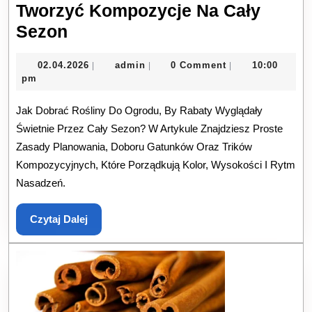
Tworzyć Kompozycje Na Cały
Dobór
Sezon
Roślin
02.04.2026
admin
02.04.2026
admin
0 Comment
10:00
|
|
|
Do
pm
Ogrodu:
Jak Dobrać Rośliny Do Ogrodu, By Rabaty Wyglądały
Jak
Świetnie Przez Cały Sezon? W Artykule Znajdziesz Proste
Tworzyć
Zasady Planowania, Doboru Gatunków Oraz Trików
Kompozycje
Kompozycyjnych, Które Porządkują Kolor, Wysokości I Rytm
Na
Nasadzeń.
Cały
Sezon
Czytaj
Czytaj Dalej
Dalej