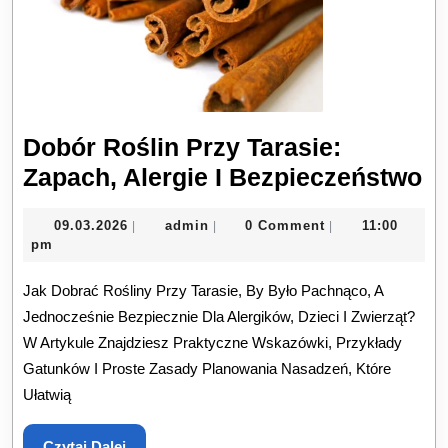
Dobór Roślin Przy Tarasie:
D
Zapach, Alergie I Bezpieczeństwo
Ro
09.03.2026
admin
09.03.2026
admin
0 Comment
11:00
|
|
|
Pr
pm
Ta
Jak Dobrać Rośliny Przy Tarasie, By Było Pachnąco, A
Za
Jednocześnie Bezpiecznie Dla Alergików, Dzieci I Zwierząt?
Al
W Artykule Znajdziesz Praktyczne Wskazówki, Przykłady
I
Gatunków I Proste Zasady Planowania Nasadzeń, Które
B
Ułatwią
Czytaj
Czytaj Dalej