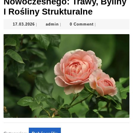
Nowoczesnego: Trawy, Byliny
I Rośliny Strukturalne
17.03.2026
admin
17.03.2026
admin
0 Comment
|
|
|