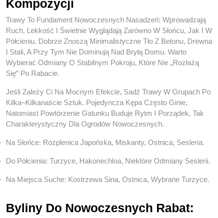
Kompozycji
Trawy To Fundament Nowoczesnych Nasadzeń: Wprowadzają
Ruch, Lekkość I Świetnie Wyglądają Zarówno W Słońcu, Jak I W
Półcieniu. Dobrze Znoszą Minimalistyczne Tło Z Betonu, Drewna
I Stali, A Przy Tym Nie Dominują Nad Bryłą Domu. Warto
Wybierać Odmiany O Stabilnym Pokroju, Które Nie „rozłażą
Się” Po Rabacie.
Jeśli Zależy Ci Na Mocnym Efekcie, Sadź Trawy W Grupach Po
Kilka–Kilkanaście Sztuk. Pojedyncza Kępa Często Ginie,
Natomiast Powtórzenie Gatunku Buduje Rytm I Porządek, Tak
Charakterystyczny Dla Ogrodów Nowoczesnych.
Na Słońce: Rozplenica Japońska, Miskanty, Ostnica, Sesleria.
Do Półcienia: Turzyce, Hakonechloa, Niektóre Odmiany Seslerii.
Na Miejsca Suche: Kostrzewa Sina, Ostnica, Wybrane Turzyce.
Byliny Do Nowoczesnych Rabat: