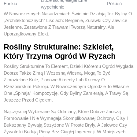
Duże liście, eleganckie
Funkia
Półcień
wypełnienie
W Nowoczesnych Nasadzeniach Świetnie Działają Też Byliny O
„architektonicznych” Liściach: Bergenie, Żurawki Czy Zawilce
Jesienne. Zestawione Z Trawami Tworzą Naturalny, Ale
Uporządkowany Efekt.
Rośliny Strukturalne: Szkielet,
Który Trzyma Ogród W Ryzach
Rośliny Strukturalne To Element, Dzięki Któremu Ogród Wygląda
Dobrze Także Zimą I Wczesną Wiosną. Mogą To Być
Zimozielone Kule, Pionowe Akcenty Lub Krzewy O
Rzeźbiarskim Pokroju. W Nowoczesnym Ogrodzie To Właśnie
One „spinają” Kompozycję, Gdy Byliny Zamierają, A Trawy Są
Jeszcze Przed Cięciem.
Najczęściej Wybierane Są Odmiany, Które Dobrze Znoszą
Formowanie I Nie Wymagają Skomplikowanej Ochrony. Cisy I
Bukszpany Bywają Strzyżone W Proste Bryły, A Jałowce Czy
Żywotniki Budują Piony Bez Ciągłej Ingerencji. W Mniejszych