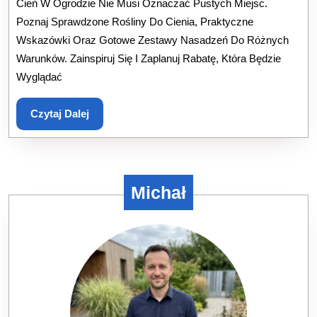
Cień W Ogrodzie Nie Musi Oznaczać Pustych Miejsc.
Sprawdzone
Poznaj Sprawdzone Rośliny Do Cienia, Praktyczne
Gatunki
Wskazówki Oraz Gotowe Zestawy Nasadzeń Do Różnych
I
Warunków. Zainspiruj Się I Zaplanuj Rabatę, Która Będzie
Gotowe
Wyglądać
Zestawy
Czytaj
Czytaj Dalej
Dalej
Michał