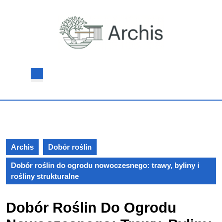
Skip
to
content
Skip
to
content
Open
Button
Archis
Dobór roślin
Dobór roślin do ogrodu nowoczesnego: trawy, byliny i
rośliny strukturalne
Dobór Roślin Do Ogrodu