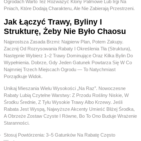
Ogrodach Warto Też Rozważyć Klony Palmowe Lub Irgi Na
Pniach, Które Dodają Charakteru, Ale Nie Zabierają Przestrzeni.
Jak Łączyć Trawy, Byliny I
Strukturę, Żeby Nie Było Chaosu
Najprostsza Zasada Brzmi: Najpierw Plan, Potem Zakupy.
Zacznij Od Rozrysowania Rabaty I Określenia Tła (struktura),
Następnie Wybierz 1–2 Trawy Dominujące Oraz Kilka Bylin Do
Wypełnienia. Dobrze, Gdy Jeden Gatunek Powtarza Się W Co
Najmniej Trzech Miejscach Ogrodu — To Natychmiast
Porządkuje Widok.
Unikaj Mieszania Wielu Wysokości „na Raz”. Nowoczesne
Rabaty Lubią Czytelne Warstwy: Z Przodu Rośliny Niskie, W
Środku Średnie, Z Tyłu Wysokie Trawy Albo Krzewy. Jeśli
Rabata Jest Wyspą, Najwyższe Akcenty Umieść Bliżej Środka,
A Obrzeże Zostaw Czyste I Równe, Bo To Ono Buduje Wrażenie
Staranności.
Stosuj Powtórzenia: 3–5 Gatunków Na Rabatę Często