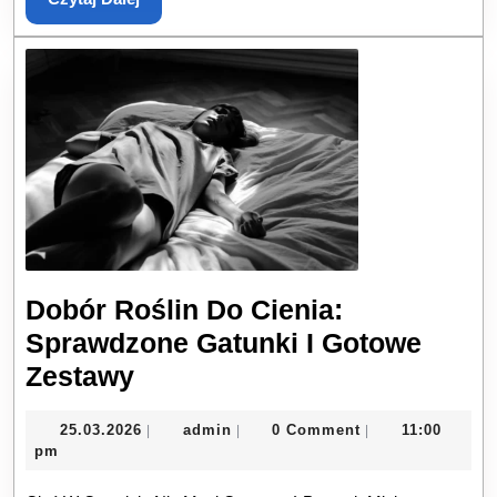
Dalej
Dobór Roślin Do Cienia:
Sprawdzone Gatunki I Gotowe
Dobór
Zestawy
Roślin
25.03.2026
admin
25.03.2026
admin
0 Comment
11:00
|
|
|
Do
pm
Cienia: