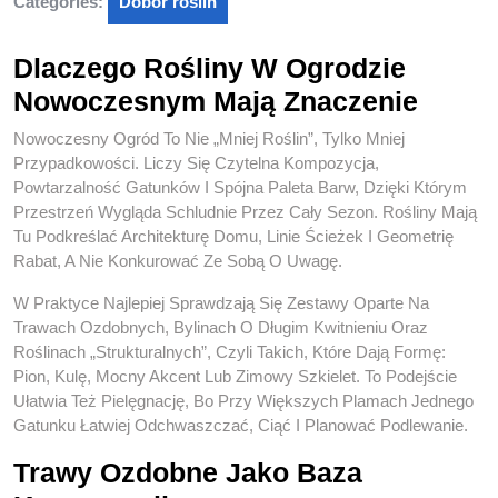
Categories:
Dobór roślin
Dlaczego Rośliny W Ogrodzie
Nowoczesnym Mają Znaczenie
Nowoczesny Ogród To Nie „mniej Roślin”, Tylko Mniej
Przypadkowości. Liczy Się Czytelna Kompozycja,
Powtarzalność Gatunków I Spójna Paleta Barw, Dzięki Którym
Przestrzeń Wygląda Schludnie Przez Cały Sezon. Rośliny Mają
Tu Podkreślać Architekturę Domu, Linie Ścieżek I Geometrię
Rabat, A Nie Konkurować Ze Sobą O Uwagę.
W Praktyce Najlepiej Sprawdzają Się Zestawy Oparte Na
Trawach Ozdobnych, Bylinach O Długim Kwitnieniu Oraz
Roślinach „strukturalnych”, Czyli Takich, Które Dają Formę:
Pion, Kulę, Mocny Akcent Lub Zimowy Szkielet. To Podejście
Ułatwia Też Pielęgnację, Bo Przy Większych Plamach Jednego
Gatunku Łatwiej Odchwaszczać, Ciąć I Planować Podlewanie.
Trawy Ozdobne Jako Baza