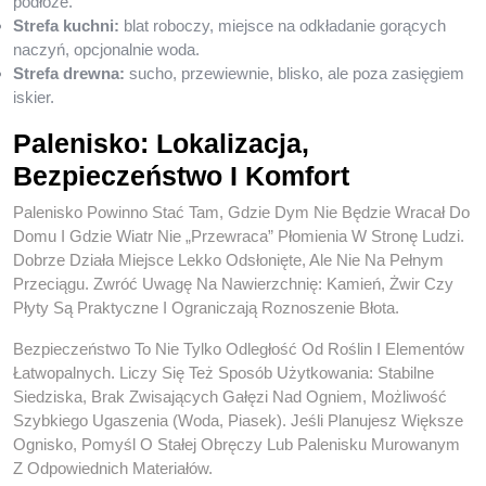
podłoże.
Strefa kuchni:
blat roboczy, miejsce na odkładanie gorących
naczyń, opcjonalnie woda.
Strefa drewna:
sucho, przewiewnie, blisko, ale poza zasięgiem
iskier.
Palenisko: Lokalizacja,
Bezpieczeństwo I Komfort
Palenisko Powinno Stać Tam, Gdzie Dym Nie Będzie Wracał Do
Domu I Gdzie Wiatr Nie „przewraca” Płomienia W Stronę Ludzi.
Dobrze Działa Miejsce Lekko Odsłonięte, Ale Nie Na Pełnym
Przeciągu. Zwróć Uwagę Na Nawierzchnię: Kamień, Żwir Czy
Płyty Są Praktyczne I Ograniczają Roznoszenie Błota.
Bezpieczeństwo To Nie Tylko Odległość Od Roślin I Elementów
Łatwopalnych. Liczy Się Też Sposób Użytkowania: Stabilne
Siedziska, Brak Zwisających Gałęzi Nad Ogniem, Możliwość
Szybkiego Ugaszenia (woda, Piasek). Jeśli Planujesz Większe
Ognisko, Pomyśl O Stałej Obręczy Lub Palenisku Murowanym
Z Odpowiednich Materiałów.