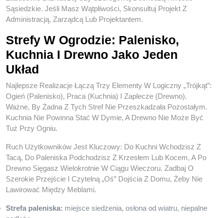
Sąsiedzkie. Jeśli Masz Wątpliwości, Skonsultuj Projekt Z
Administracją, Zarządcą Lub Projektantem.
Strefy W Ogrodzie: Palenisko,
Kuchnia I Drewno Jako Jeden
Układ
Najlepsze Realizacje Łączą Trzy Elementy W Logiczny „trójkąt”:
Ogień (palenisko), Praca (kuchnia) I Zaplecze (drewno).
Ważne, By Żadna Z Tych Stref Nie Przeszkadzała Pozostałym.
Kuchnia Nie Powinna Stać W Dymie, A Drewno Nie Może Być
Tuż Przy Ogniu.
Ruch Użytkowników Jest Kluczowy: Do Kuchni Wchodzisz Z
Tacą, Do Paleniska Podchodzisz Z Krzesłem Lub Kocem, A Po
Drewno Sięgasz Wielokrotnie W Ciągu Wieczoru. Zadbaj O
Szerokie Przejście I Czytelną „oś” Dojścia Z Domu, Żeby Nie
Lawirować Między Meblami.
Strefa paleniska:
miejsce siedzenia, osłona od wiatru, niepalne