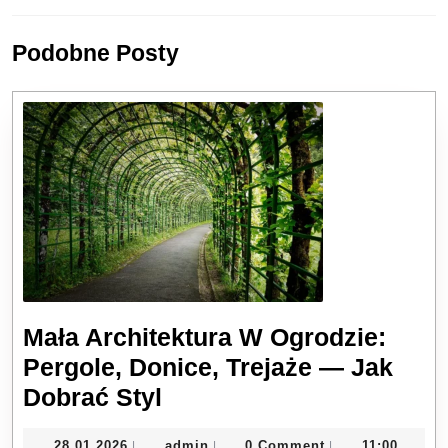
Previous
Next
Podobne Posty
post:
post:
Mała Architektura W Ogrodzie:
Pergole, Donice, Trejaże — Jak
Mała
Dobrać Styl
Architektura
28.01.2026
admin
28.01.2026
admin
0 Comment
11:00
|
|
|