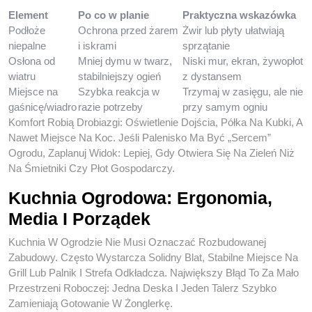
Element
Po co w planie
Praktyczna wskazówka
Podłoże
Ochrona przed żarem
Żwir lub płyty ułatwiają
niepalne
i iskrami
sprzątanie
Osłona od
Mniej dymu w twarz,
Niski mur, ekran, żywopłot
wiatru
stabilniejszy ogień
z dystansem
Miejsce na
Szybka reakcja w
Trzymaj w zasięgu, ale nie
gaśnicę/wiadro
razie potrzeby
przy samym ogniu
Komfort Robią Drobiazgi: Oświetlenie Dojścia, Półka Na Kubki, A
Nawet Miejsce Na Koc. Jeśli Palenisko Ma Być „sercem”
Ogrodu, Zaplanuj Widok: Lepiej, Gdy Otwiera Się Na Zieleń Niż
Na Śmietniki Czy Płot Gospodarczy.
Kuchnia Ogrodowa: Ergonomia,
Media I Porządek
Kuchnia W Ogrodzie Nie Musi Oznaczać Rozbudowanej
Zabudowy. Często Wystarcza Solidny Blat, Stabilne Miejsce Na
Grill Lub Palnik I Strefa Odkładcza. Największy Błąd To Za Mało
Przestrzeni Roboczej: Jedna Deska I Jeden Talerz Szybko
Zamieniają Gotowanie W Żonglerkę.