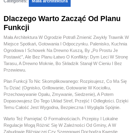
Categories:
Mała architektura
Dlaczego Warto Zacząć Od Planu
Funkcji
Mała Architektura W Ogrodzie Potrafi Zmienić Zwykły Trawnik W
Miejsce Spotkań, Gotowania I Odpoczynku. Palenisko, Kuchnia
Ogrodowa I Schowek Na Drewno Kuszą, By „po Prostu Je
Postawić”, Ale Bez Planu Łatwo O Konflikty: Dym Leci W Stronę
Tarasu, A Drewno Moknie, Bo Składzik Stanął W Cieniu I Bez
Przewiewu.
Plan Funkcji To Nic Skomplikowanego: Rozpisujesz, Co Ma Się
Tu Dziać (ognisko, Grillowanie, Gotowanie W Kociołku,
Przechowywanie Opału, Zmywanie, Siedzenie), A Potem
Dopasowujesz Do Tego Układ Stref, Przejść I Odległości. Dzięki
Temu Całość Jest Wygodna, Bezpieczna I Wygląda Spójnie.
Warto Też Pamiętać O Formalnościach. Przepisy I Lokalne
Regulacje Mogą Różnić Się W Zależności Od Gminy, A W
Zabudowie Bliźniaczej Czy Szeregowej Dochodzą Kwestie