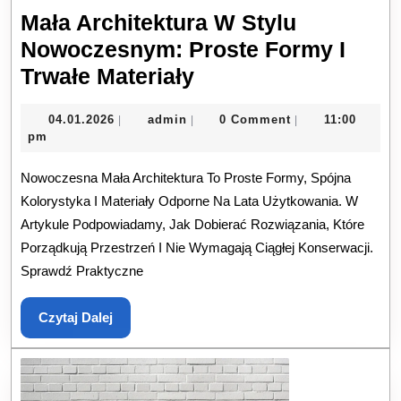
Mała Architektura W Stylu
Nowoczesnym: Proste Formy I
Mała
Trwałe Materiały
Architektura
04.01.2026
admin
04.01.2026
admin
0 Comment
11:00
|
|
|
W
pm
Stylu
Nowoczesna Mała Architektura To Proste Formy, Spójna
Nowoczesnym:
Kolorystyka I Materiały Odporne Na Lata Użytkowania. W
Proste
Artykule Podpowiadamy, Jak Dobierać Rozwiązania, Które
Formy
Porządkują Przestrzeń I Nie Wymagają Ciągłej Konserwacji.
I
Sprawdź Praktyczne
Trwałe
Materiały
Czytaj
Czytaj Dalej
Dalej