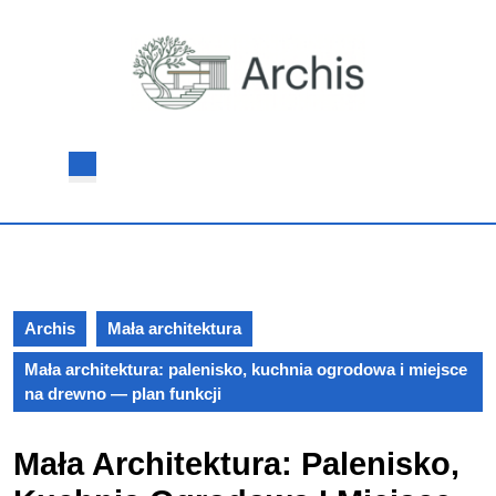
Skip
to
content
Skip
to
content
Open
Button
Archis
Mała architektura
Mała architektura: palenisko, kuchnia ogrodowa i miejsce
na drewno — plan funkcji
Mała Architektura: Palenisko,