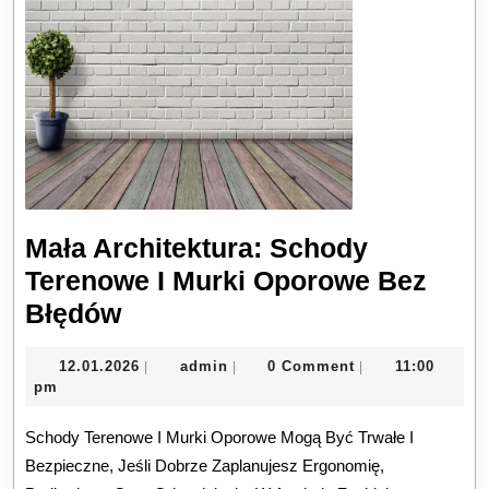
Mała Architektura: Schody
Terenowe I Murki Oporowe Bez
Mała
Błędów
Architektura:
12.01.2026
admin
12.01.2026
admin
0 Comment
11:00
|
|
|
Schody
pm
Terenowe
Schody Terenowe I Murki Oporowe Mogą Być Trwałe I
I
Bezpieczne, Jeśli Dobrze Zaplanujesz Ergonomię,
Murki