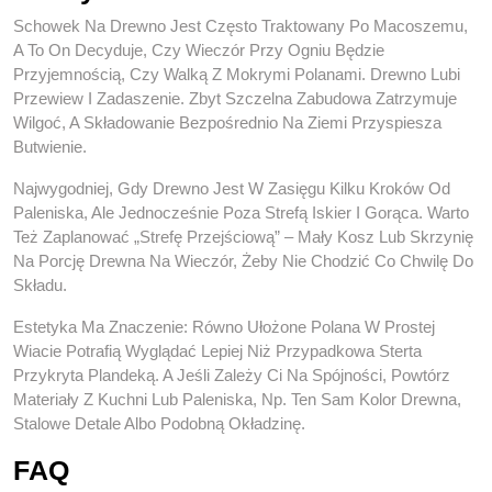
Schowek Na Drewno Jest Często Traktowany Po Macoszemu,
A To On Decyduje, Czy Wieczór Przy Ogniu Będzie
Przyjemnością, Czy Walką Z Mokrymi Polanami. Drewno Lubi
Przewiew I Zadaszenie. Zbyt Szczelna Zabudowa Zatrzymuje
Wilgoć, A Składowanie Bezpośrednio Na Ziemi Przyspiesza
Butwienie.
Najwygodniej, Gdy Drewno Jest W Zasięgu Kilku Kroków Od
Paleniska, Ale Jednocześnie Poza Strefą Iskier I Gorąca. Warto
Też Zaplanować „strefę Przejściową” – Mały Kosz Lub Skrzynię
Na Porcję Drewna Na Wieczór, Żeby Nie Chodzić Co Chwilę Do
Składu.
Estetyka Ma Znaczenie: Równo Ułożone Polana W Prostej
Wiacie Potrafią Wyglądać Lepiej Niż Przypadkowa Sterta
Przykryta Plandeką. A Jeśli Zależy Ci Na Spójności, Powtórz
Materiały Z Kuchni Lub Paleniska, Np. Ten Sam Kolor Drewna,
Stalowe Detale Albo Podobną Okładzinę.
FAQ