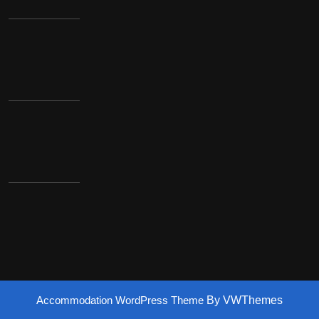
Accommodation WordPress Theme
By VWThemes
Scroll