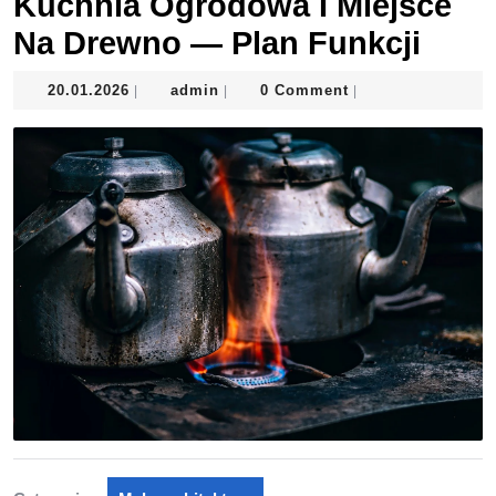
Kuchnia Ogrodowa I Miejsce
Na Drewno — Plan Funkcji
20.01.2026
admin
20.01.2026
admin
0 Comment
|
|
|