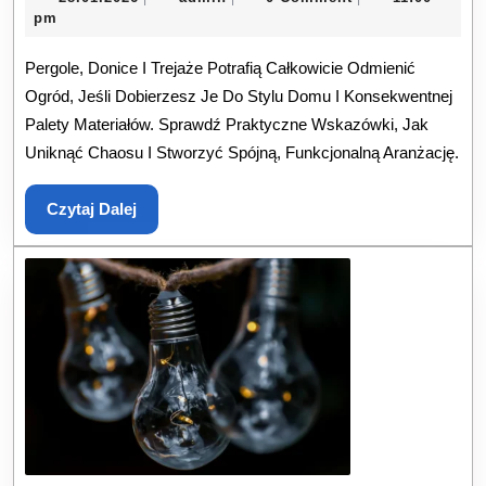
W
pm
Ogrodzie:
Pergole, Donice I Trejaże Potrafią Całkowicie Odmienić
Pergole,
Ogród, Jeśli Dobierzesz Je Do Stylu Domu I Konsekwentnej
Donice,
Palety Materiałów. Sprawdź Praktyczne Wskazówki, Jak
Trejaże
Uniknąć Chaosu I Stworzyć Spójną, Funkcjonalną Aranżację.
—
Jak
Czytaj
Czytaj Dalej
Dobrać
Dalej
Styl