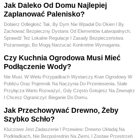
Jak Daleko Od Domu Najlepiej
Zaplanować Palenisko?
Dobierz Odległość Tak, By Dym Nie Wpadał Do Okien I By
Zachować Bezpieczny Dystans Od Elementów Łatwopalnych.
Sprawdź Też Lokalne Regulacje I Zasady Bezpieczeństwa
Pożarowego, Bo Mogą Narzucać Konkretne Wymagania.
Czy Kuchnia Ogrodowa Musi Mieć
Podłączenie Wody?
Nie Musi. W Wielu Przypadkach Wystarczy Kran Ogrodowy W
Pobliżu Oraz Pojemnik Na Naczynia Do Przeniesienia. Stałe
Przyłącza Warto Rozważyć, Gdy Często Gotujesz Na Zewnątrz
I Chcesz Ograniczyć Bieganie Do Domu.
Jak Przechowywać Drewno, Żeby
Szybko Schło?
Kluczowe Jest Zadaszenie I Przewiew: Drewno Układaj Na
Podkładkach, Nie Bezpośrednio Na Ziemi, I Zostaw Przestrzeń