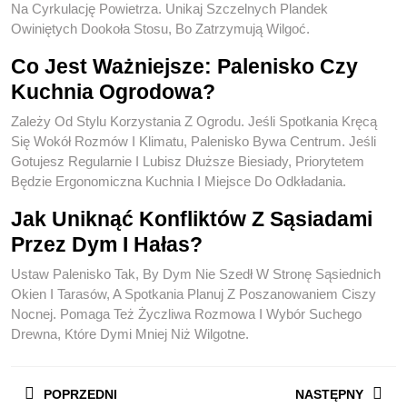
Na Cyrkulację Powietrza. Unikaj Szczelnych Plandek
Owiniętych Dookoła Stosu, Bo Zatrzymują Wilgoć.
Co Jest Ważniejsze: Palenisko Czy
Kuchnia Ogrodowa?
Zależy Od Stylu Korzystania Z Ogrodu. Jeśli Spotkania Kręcą
Się Wokół Rozmów I Klimatu, Palenisko Bywa Centrum. Jeśli
Gotujesz Regularnie I Lubisz Dłuższe Biesiady, Priorytetem
Będzie Ergonomiczna Kuchnia I Miejsce Do Odkładania.
Jak Uniknąć Konfliktów Z Sąsiadami
Przez Dym I Hałas?
Ustaw Palenisko Tak, By Dym Nie Szedł W Stronę Sąsiednich
Okien I Tarasów, A Spotkania Planuj Z Poszanowaniem Ciszy
Nocnej. Pomaga Też Życzliwa Rozmowa I Wybór Suchego
Drewna, Które Dymi Mniej Niż Wilgotne.
Nawigacja
POPRZEDNI
NASTĘPNY
Wpisu