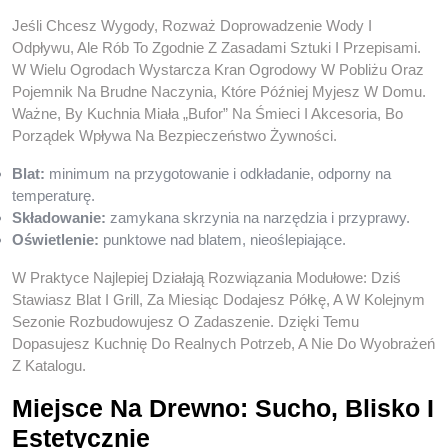
Jeśli Chcesz Wygody, Rozważ Doprowadzenie Wody I
Odpływu, Ale Rób To Zgodnie Z Zasadami Sztuki I Przepisami.
W Wielu Ogrodach Wystarcza Kran Ogrodowy W Pobliżu Oraz
Pojemnik Na Brudne Naczynia, Które Później Myjesz W Domu.
Ważne, By Kuchnia Miała „bufor” Na Śmieci I Akcesoria, Bo
Porządek Wpływa Na Bezpieczeństwo Żywności.
Blat:
minimum na przygotowanie i odkładanie, odporny na
temperaturę.
Składowanie:
zamykana skrzynia na narzędzia i przyprawy.
Oświetlenie:
punktowe nad blatem, nieoślepiające.
W Praktyce Najlepiej Działają Rozwiązania Modułowe: Dziś
Stawiasz Blat I Grill, Za Miesiąc Dodajesz Półkę, A W Kolejnym
Sezonie Rozbudowujesz O Zadaszenie. Dzięki Temu
Dopasujesz Kuchnię Do Realnych Potrzeb, A Nie Do Wyobrażeń
Z Katalogu.
Miejsce Na Drewno: Sucho, Blisko I
Estetycznie