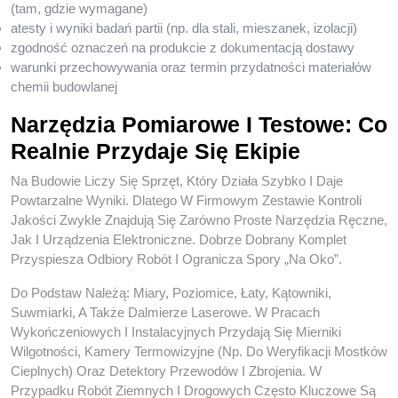
(tam, gdzie wymagane)
atesty i wyniki badań partii (np. dla stali, mieszanek, izolacji)
zgodność oznaczeń na produkcie z dokumentacją dostawy
warunki przechowywania oraz termin przydatności materiałów
chemii budowlanej
Narzędzia Pomiarowe I Testowe: Co
Realnie Przydaje Się Ekipie
Na Budowie Liczy Się Sprzęt, Który Działa Szybko I Daje
Powtarzalne Wyniki. Dlatego W Firmowym Zestawie Kontroli
Jakości Zwykle Znajdują Się Zarówno Proste Narzędzia Ręczne,
Jak I Urządzenia Elektroniczne. Dobrze Dobrany Komplet
Przyspiesza Odbiory Robót I Ogranicza Spory „na Oko”.
Do Podstaw Należą: Miary, Poziomice, Łaty, Kątowniki,
Suwmiarki, A Także Dalmierze Laserowe. W Pracach
Wykończeniowych I Instalacyjnych Przydają Się Mierniki
Wilgotności, Kamery Termowizyjne (np. Do Weryfikacji Mostków
Cieplnych) Oraz Detektory Przewodów I Zbrojenia. W
Przypadku Robót Ziemnych I Drogowych Często Kluczowe Są