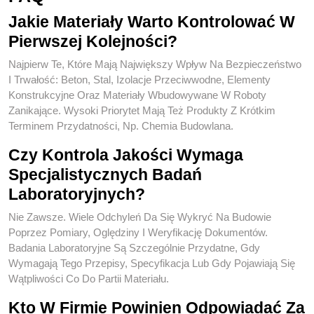
Jakie Materiały Warto Kontrolować W
Pierwszej Kolejności?
Najpierw Te, Które Mają Największy Wpływ Na Bezpieczeństwo
I Trwałość: Beton, Stal, Izolacje Przeciwwodne, Elementy
Konstrukcyjne Oraz Materiały Wbudowywane W Roboty
Zanikające. Wysoki Priorytet Mają Też Produkty Z Krótkim
Terminem Przydatności, Np. Chemia Budowlana.
Czy Kontrola Jakości Wymaga
Specjalistycznych Badań
Laboratoryjnych?
Nie Zawsze. Wiele Odchyleń Da Się Wykryć Na Budowie
Poprzez Pomiary, Oględziny I Weryfikację Dokumentów.
Badania Laboratoryjne Są Szczególnie Przydatne, Gdy
Wymagają Tego Przepisy, Specyfikacja Lub Gdy Pojawiają Się
Wątpliwości Co Do Partii Materiału.
Kto W Firmie Powinien Odpowiadać Za