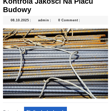
Kontrola Jakości Na Placu
Budowy
08.10.2025
admin
08.10.2025
admin
0 Comment
|
|
|