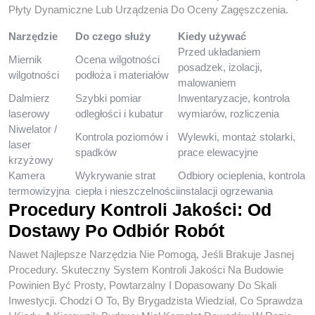
Płyty Dynamiczne Lub Urządzenia Do Oceny Zagęszczenia.
Narzędzie
Do czego służy
Kiedy używać
Przed układaniem
Miernik
Ocena wilgotności
posadzek, izolacji,
wilgotności
podłoża i materiałów
malowaniem
Dalmierz
Szybki pomiar
Inwentaryzacje, kontrola
laserowy
odległości i kubatur
wymiarów, rozliczenia
Niwelator /
Kontrola poziomów i
Wylewki, montaż stolarki,
laser
spadków
prace elewacyjne
krzyżowy
Kamera
Wykrywanie strat
Odbiory ocieplenia, kontrola
termowizyjna
ciepła i nieszczelności
instalacji ogrzewania
Procedury Kontroli Jakości: Od
Dostawy Po Odbiór Robót
Nawet Najlepsze Narzędzia Nie Pomogą, Jeśli Brakuje Jasnej
Procedury. Skuteczny System Kontroli Jakości Na Budowie
Powinien Być Prosty, Powtarzalny I Dopasowany Do Skali
Inwestycji. Chodzi O To, By Brygadzista Wiedział, Co Sprawdza