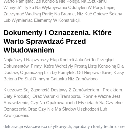
Warto Pamiętać, Że Kontrola Nie Polega Na „szukaniu
Winnych”, Tylko Na Wyłapywaniu Odchyleń W Porę. Lepiej
Zatrzymać Wadliwą Partię Na Bramie, Niż Kuć Gotowe Ściany
Lub Wymieniać Elementy W Konstrukcji.
Dokumenty I Oznaczenia, Które
Warto Sprawdzać Przed
Wbudowaniem
Najtańszy I Najszybszy Etap Kontroli Jakości To Przegląd
Dokumentów. Firmy, Które Wdrożyły Prostą Listę Kontrolną Dla
Dostaw, Ograniczają Liczbę Pomyłek: Od Nieprawidłowej Klasy
Betonu Po Stal O Innym Gatunku Niż Zamówiono.
Kluczowe Są: Zgodność Dostawy Z Zamówieniem I Projektem,
Daty Produkcji Oraz Warunki Transportu. Równie Ważne Jest
Sprawdzenie, Czy Na Opakowaniach I Etykietach Są Czytelne
Oznaczenia Oraz Czy Nie Ma Śladów Uszkodzeń Lub
Zawilgocenia.
deklaracje właściwości użytkowych, aprobaty i karty techniczne