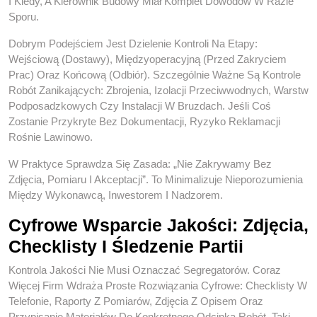
I Kiedy, A Kierownik Budowy Miał Komplet Dowodów W Razie
Sporu.
Dobrym Podejściem Jest Dzielenie Kontroli Na Etapy:
Wejściową (dostawy), Międzyoperacyjną (przed Zakryciem
Prac) Oraz Końcową (odbiór). Szczególnie Ważne Są Kontrole
Robót Zanikających: Zbrojenia, Izolacji Przeciwwodnych, Warstw
Podposadzkowych Czy Instalacji W Bruzdach. Jeśli Coś
Zostanie Przykryte Bez Dokumentacji, Ryzyko Reklamacji
Rośnie Lawinowo.
W Praktyce Sprawdza Się Zasada: „nie Zakrywamy Bez
Zdjęcia, Pomiaru I Akceptacji”. To Minimalizuje Nieporozumienia
Między Wykonawcą, Inwestorem I Nadzorem.
Cyfrowe Wsparcie Jakości: Zdjęcia,
Checklisty I Śledzenie Partii
Kontrola Jakości Nie Musi Oznaczać Segregatorów. Coraz
Więcej Firm Wdraża Proste Rozwiązania Cyfrowe: Checklisty W
Telefonie, Raporty Z Pomiarów, Zdjęcia Z Opisem Oraz
Przypisanie Materiałów Do Konkretnego Odcinka Robót. Taki