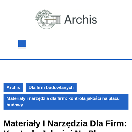
Skip
to
content
Skip
to
content
Open
Button
Archis
Dla firm budowlanych
Materiały i narzędzia dla firm: kontrola jakości na placu
budowy
Materiały I Narzędzia Dla Firm: