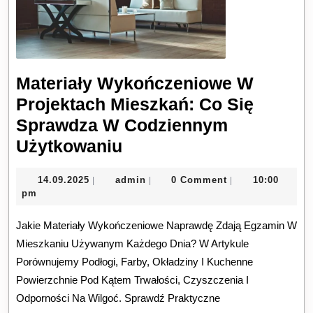
Materiały Wykończeniowe W
Projektach Mieszkań: Co Się
Sprawdza W Codziennym
Materiały
Użytkowaniu
Wykończeniowe
14.09.2025
admin
14.09.2025
admin
0 Comment
10:00
|
|
|
W
pm
Projektach
Jakie Materiały Wykończeniowe Naprawdę Zdają Egzamin W
Mieszkań:
Mieszkaniu Używanym Każdego Dnia? W Artykule
Co
Porównujemy Podłogi, Farby, Okładziny I Kuchenne
Się
Powierzchnie Pod Kątem Trwałości, Czyszczenia I
Sprawdza
Odporności Na Wilgoć. Sprawdź Praktyczne
W