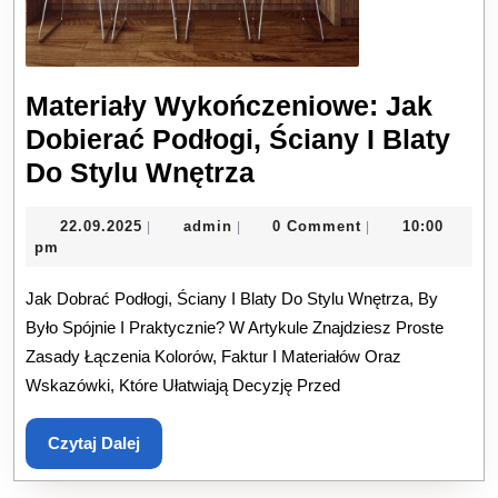
Materiały Wykończeniowe: Jak
Dobierać Podłogi, Ściany I Blaty
Materiały
Do Stylu Wnętrza
Wykończeniowe:
22.09.2025
admin
22.09.2025
admin
0 Comment
10:00
|
|
|
Jak
pm
Dobierać
Jak Dobrać Podłogi, Ściany I Blaty Do Stylu Wnętrza, By
Podłogi,
Było Spójnie I Praktycznie? W Artykule Znajdziesz Proste
Ściany
Zasady Łączenia Kolorów, Faktur I Materiałów Oraz
I
Wskazówki, Które Ułatwiają Decyzję Przed
Blaty
Do
Czytaj
Czytaj Dalej
Stylu
Dalej