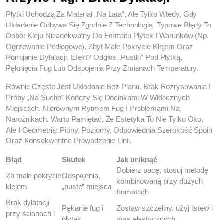
Płytki Uchodzą Za Materiał „na Lata”, Ale Tylko Wtedy, Gdy
Układanie Odbywa Się Zgodnie Z Technologią. Typowe Błędy To
Dobór Kleju Nieadekwatny Do Formatu Płytek I Warunków (np.
Ogrzewanie Podłogowe), Zbyt Małe Pokrycie Klejem Oraz
Pomijanie Dylatacji. Efekt? Odgłos „pustki” Pod Płytką,
Pęknięcia Fug Lub Odspojenia Przy Zmianach Temperatury.
Równie Częste Jest Układanie Bez Planu. Brak Rozrysowania I
Próby „na Sucho” Kończy Się Docinkami W Widocznych
Miejscach, Nierównym Rytmem Fug I Problemami Na
Narożnikach. Warto Pamiętać, Że Estetyka To Nie Tylko Oko,
Ale I Geometria: Piony, Poziomy, Odpowiednia Szerokość Spoin
Oraz Konsekwentne Prowadzenie Linii.
Błąd
Skutek
Jak uniknąć
Dobierz pacę, stosuj metodę
Za małe pokrycie
Odspojenia,
kombinowaną przy dużych
klejem
„puste” miejsca
formatach
Brak dylatacji
Pękanie fug i
Zostaw szczeliny, użyj listew i
przy ścianach i
płytek
mas elastycznych