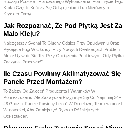
Rodzaju Podłoża I Planowanego Wykończenia. Pominięcie Tego
Kroku Często Kończy Się Odspojeniami Lub Nierównym
Kryciem Farby.
Jak Rozpoznać, Że Pod Płytką Jest Za
Mało Kleju?
Najczęstszy Sygnał To Głuchy Odgłos Przy Opukiwaniu Oraz
Pękające Fugi W Okolicy. Przy Nowych Realizacjach Problem
Może Ujawnić Się Też Przy Obciążeniu Punktowym, Gdy Płytka
Zaczyna „pracować”.
Ile Czasu Powinny Aklimatyzować Się
Panele Przed Montażem?
To Zależy Od Zaleceń Producenta I Warunków W
Pomieszczeniu, Ale Zazwyczaj Przyjmuje Się Co Najmniej 24–
48 Godzin. Panele Powinny Leżeć W Docelowej Temperaturze I
Wilgotności, Aby Zmniejszyć Ryzyko Późniejszych
Odkształceń.
Dlaczego Farba Zostawia Smugi Mimo