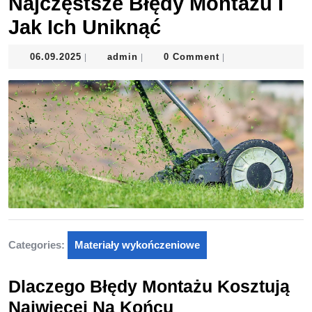
Najczęstsze Błędy Montażu I
Jak Ich Uniknąć
06.09.2025
admin
06.09.2025
admin
0 Comment
|
|
|
Categories:
Materiały wykończeniowe
Dlaczego Błędy Montażu Kosztują
Najwięcej Na Końcu