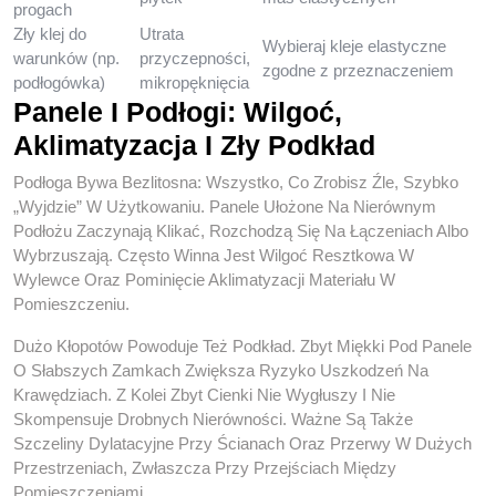
progach
Zły klej do
Utrata
Wybieraj kleje elastyczne
warunków (np.
przyczepności,
zgodne z przeznaczeniem
podłogówka)
mikropęknięcia
Panele I Podłogi: Wilgoć,
Aklimatyzacja I Zły Podkład
Podłoga Bywa Bezlitosna: Wszystko, Co Zrobisz Źle, Szybko
„wyjdzie” W Użytkowaniu. Panele Ułożone Na Nierównym
Podłożu Zaczynają Klikać, Rozchodzą Się Na Łączeniach Albo
Wybrzuszają. Często Winna Jest Wilgoć Resztkowa W
Wylewce Oraz Pominięcie Aklimatyzacji Materiału W
Pomieszczeniu.
Dużo Kłopotów Powoduje Też Podkład. Zbyt Miękki Pod Panele
O Słabszych Zamkach Zwiększa Ryzyko Uszkodzeń Na
Krawędziach. Z Kolei Zbyt Cienki Nie Wygłuszy I Nie
Skompensuje Drobnych Nierówności. Ważne Są Także
Szczeliny Dylatacyjne Przy Ścianach Oraz Przerwy W Dużych
Przestrzeniach, Zwłaszcza Przy Przejściach Między
Pomieszczeniami.