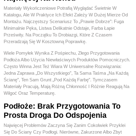
Materiały Wykończeniowe Potrafią Wyglądać Świetnie W
Katalogu, Ale W Praktyce Ich Efekt Zależy W Dużej Mierze Od
Montażu. Najczęstszy Scenariusz To „prawie Dobrze”: Fuga
Minimalnie Pęka, Listwa Delikatnie Odstaje, Farba Łapie
Prześwity. Na Początku To Drobiazgi, Które Z Czasem
Przeradzają Się W Kosztowną Poprawkę.
Wiele Pomyłek Wynika Z Pośpiechu, Złego Przygotowania
Podłoża Albo Użycia Niewłaściwych Produktów Pomocniczych.
Często Winna Jest Też Wiara W Uniwersalne Rozwiązania:
Jedna Zaprawa „do Wszystkiego”, Ta Sama Taśma „na Każdą
Ścianę”, Ten Sam Grunt „pod Każdą Farbę”. Tymczasem
Materiały Pracują, Mają Różną Chłonność I Różnie Reagują Na
Wilgoć Oraz Temperaturę.
Podłoże: Brak Przygotowania To
Prosta Droga Do Odspojenia
Najwięcej Problemów Zaczyna Się Zanim Cokolwiek Przyklei
Się Do Ściany Czy Podłogi. Nierówne, Zakurzone Albo Zbyt