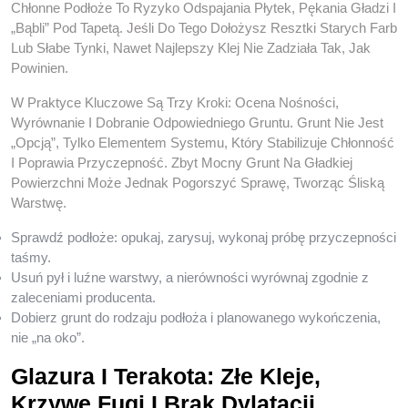
Chłonne Podłoże To Ryzyko Odspajania Płytek, Pękania Gładzi I
„bąbli” Pod Tapetą. Jeśli Do Tego Dołożysz Resztki Starych Farb
Lub Słabe Tynki, Nawet Najlepszy Klej Nie Zadziała Tak, Jak
Powinien.
W Praktyce Kluczowe Są Trzy Kroki: Ocena Nośności,
Wyrównanie I Dobranie Odpowiedniego Gruntu. Grunt Nie Jest
„opcją”, Tylko Elementem Systemu, Który Stabilizuje Chłonność
I Poprawia Przyczepność. Zbyt Mocny Grunt Na Gładkiej
Powierzchni Może Jednak Pogorszyć Sprawę, Tworząc Śliską
Warstwę.
Sprawdź podłoże: opukaj, zarysuj, wykonaj próbę przyczepności
taśmy.
Usuń pył i luźne warstwy, a nierówności wyrównaj zgodnie z
zaleceniami producenta.
Dobierz grunt do rodzaju podłoża i planowanego wykończenia,
nie „na oko”.
Glazura I Terakota: Złe Kleje,
Krzywe Fugi I Brak Dylatacji