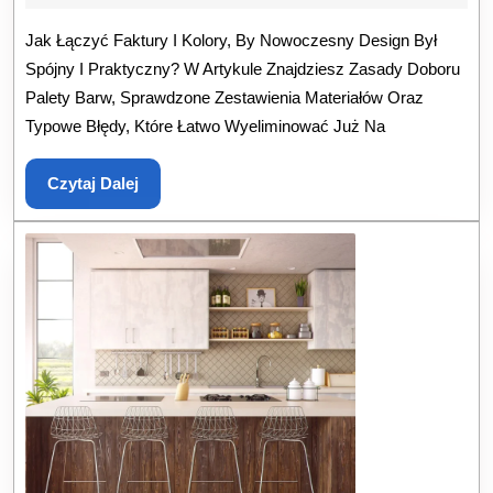
Nowoczesny
Jak Łączyć Faktury I Kolory, By Nowoczesny Design Był
Design:
Spójny I Praktyczny? W Artykule Znajdziesz Zasady Doboru
Jak
Palety Barw, Sprawdzone Zestawienia Materiałów Oraz
Łączyć
Typowe Błędy, Które Łatwo Wyeliminować Już Na
Faktury
I
Czytaj
Czytaj Dalej
Kolory
Dalej