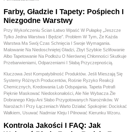
Farby, Gładzie I Tapety: Pośpiech I
Niezgodne Warstwy
Przy Wykończeniu Ścian Łatwo Wpaść W Pułapkę „jeszcze
Tylko Jedna Warstwa I Będzie”. Problem W Tym, Że Każda
Warstwa Ma Swój Czas Schnięcia I Swoje Wymagania.
Malowanie Na Niedoschniętej Gładzi, Zbyt Szybkie Szlifowanie
Albo Tapetowanie Na Podłożu O Nierównej Chłonności Skutkuje
Przebarwieniami, Odparzeniami I Słabą Przyczepnością.
Kluczowa Jest Kompatybilność Produktów. Jeśli Mieszają Się
Systemy Różnych Producentów, Rośnie Ryzyko Reakcji
Chemicznych, Kredowania Lub Odspajania. Tapeta Potrafi
Pięknie Maskować Niedoskonałości, Ale Nie Wybacza Źle
Dobranego Kleju Ani Słabo Przygotowanych Narożników. W
Narożach I Przy Łączeniach Warto Działać Spokojnie: Dociskać
Wałkiem, Usuwać Nadmiar Kleju I Pilnować Kierunku Wzoru.
Kontrola Jakości I FAQ: Jak