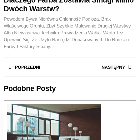
Dwóch Warstw?
Powodem Bywa Nierówna Chłonność Podłoża, Brak
Właściwego Gruntu, Zbyt Szybkie Malowanie Drugiej Warstwy
Albo Niewłaściwa Technika Prowadzenia Wałka. Warto Też
Upewnić Się, Że Użyto Narzędzi Dopasowanych Do Rodzaju
Farby I Faktury Ściany.
Nawigacja
POPRZEDNI
NASTĘPNY
Wpisu
Previous
Next
Podobne Posty
post:
post: