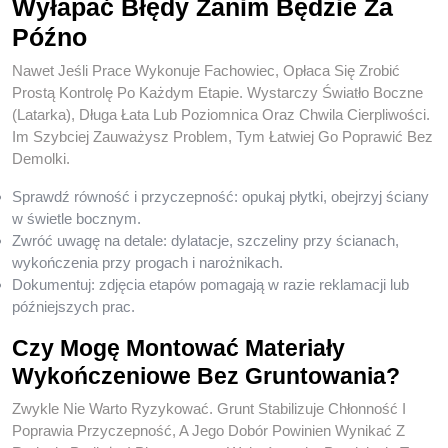
Wyłapać Błędy Zanim Będzie Za
Późno
Nawet Jeśli Prace Wykonuje Fachowiec, Opłaca Się Zrobić
Prostą Kontrolę Po Każdym Etapie. Wystarczy Światło Boczne
(latarka), Długa Łata Lub Poziomnica Oraz Chwila Cierpliwości.
Im Szybciej Zauważysz Problem, Tym Łatwiej Go Poprawić Bez
Demolki.
Sprawdź równość i przyczepność: opukaj płytki, obejrzyj ściany
w świetle bocznym.
Zwróć uwagę na detale: dylatacje, szczeliny przy ścianach,
wykończenia przy progach i narożnikach.
Dokumentuj: zdjęcia etapów pomagają w razie reklamacji lub
późniejszych prac.
Czy Mogę Montować Materiały
Wykończeniowe Bez Gruntowania?
Zwykle Nie Warto Ryzykować. Grunt Stabilizuje Chłonność I
Poprawia Przyczepność, A Jego Dobór Powinien Wynikać Z