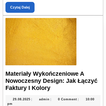
Codziennym
Czytaj
Czytaj Dalej
Dalej
Użytkowaniu
Materiały Wykończeniowe A
Nowoczesny Design: Jak Łączyć
Materiały
Faktury I Kolory
Wykończeniowe
29.08.2025
admin
29.08.2025
admin
0 Comment
10:00
|
|
|
A
pm