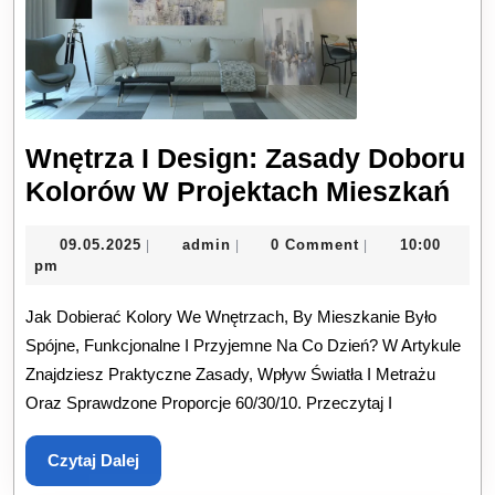
Wnętrza I Design: Zasady Doboru
Wnę
Kolorów W Projektach Mieszkań
I
09.05.2025
admin
09.05.2025
admin
0 Comment
10:00
|
|
|
Des
pm
Za
Jak Dobierać Kolory We Wnętrzach, By Mieszkanie Było
Do
Spójne, Funkcjonalne I Przyjemne Na Co Dzień? W Artykule
Ko
Znajdziesz Praktyczne Zasady, Wpływ Światła I Metrażu
W
Oraz Sprawdzone Proporcje 60/30/10. Przeczytaj I
Pro
Mie
Czytaj
Czytaj Dalej
Dalej