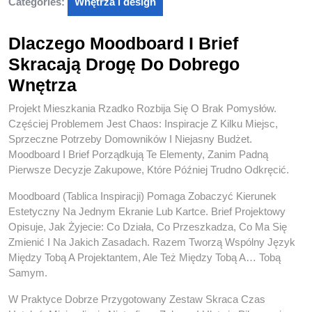
Categories:
Wnętrza i design
Dlaczego Moodboard I Brief
Skracają Drogę Do Dobrego
Wnętrza
Projekt Mieszkania Rzadko Rozbija Się O Brak Pomysłów.
Częściej Problemem Jest Chaos: Inspiracje Z Kilku Miejsc,
Sprzeczne Potrzeby Domowników I Niejasny Budżet.
Moodboard I Brief Porządkują Te Elementy, Zanim Padną
Pierwsze Decyzje Zakupowe, Które Później Trudno Odkręcić.
Moodboard (tablica Inspiracji) Pomaga Zobaczyć Kierunek
Estetyczny Na Jednym Ekranie Lub Kartce. Brief Projektowy
Opisuje, Jak Żyjecie: Co Działa, Co Przeszkadza, Co Ma Się
Zmienić I Na Jakich Zasadach. Razem Tworzą Wspólny Język
Między Tobą A Projektantem, Ale Też Między Tobą A… Tobą
Samym.
W Praktyce Dobrze Przygotowany Zestaw Skraca Czas