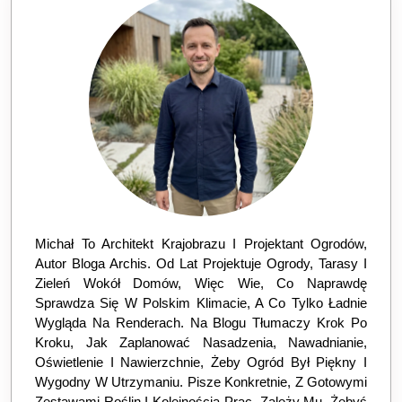
Michał To Architekt Krajobrazu I Projektant Ogrodów,
Autor Bloga Archis. Od Lat Projektuje Ogrody, Tarasy I
Zieleń Wokół Domów, Więc Wie, Co Naprawdę
Sprawdza Się W Polskim Klimacie, A Co Tylko Ładnie
Wygląda Na Renderach. Na Blogu Tłumaczy Krok Po
Kroku, Jak Zaplanować Nasadzenia, Nawadnianie,
Oświetlenie I Nawierzchnie, Żeby Ogród Był Piękny I
Wygodny W Utrzymaniu. Pisze Konkretnie, Z Gotowymi
Zestawami Roślin I Kolejnością Prac. Zależy Mu, Żebyś