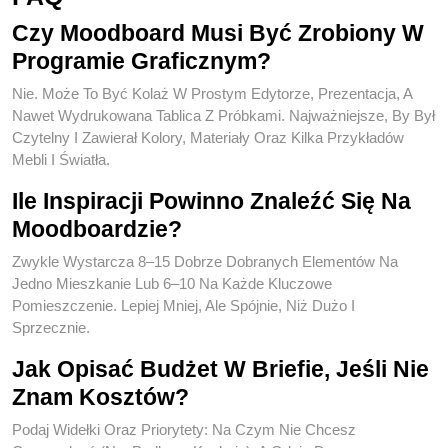
Czy Moodboard Musi Być Zrobiony W
Programie Graficznym?
Nie. Może To Być Kolaż W Prostym Edytorze, Prezentacja, A
Nawet Wydrukowana Tablica Z Próbkami. Najważniejsze, By Był
Czytelny I Zawierał Kolory, Materiały Oraz Kilka Przykładów
Mebli I Światła.
Ile Inspiracji Powinno Znaleźć Się Na
Moodboardzie?
Zwykle Wystarcza 8–15 Dobrze Dobranych Elementów Na
Jedno Mieszkanie Lub 6–10 Na Każde Kluczowe
Pomieszczenie. Lepiej Mniej, Ale Spójnie, Niż Dużo I
Sprzecznie.
Jak Opisać Budżet W Briefie, Jeśli Nie
Znam Kosztów?
Podaj Widełki Oraz Priorytety: Na Czym Nie Chcesz