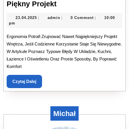
Wnętrza
Piękny Projekt
I
23.04.2025
admin
23.04.2025
admin
0 Comment
10:00
|
|
|
Design:
pm
Błędy
Ergonomia Potrafi Zrujnować Nawet Najpiękniejszy Projekt
W
Wnętrza, Jeśli Codzienne Korzystanie Staje Się Niewygodne.
Ergonomii,
W Artykule Poznasz Typowe Błędy W Układzie, Kuchni,
Które
Łazience I Oświetleniu Oraz Proste Sposoby, By Poprawić
Psują
Komfort
Nawet
Piękny
Czytaj
Czytaj Dalej
Dalej
Projekt
Michał