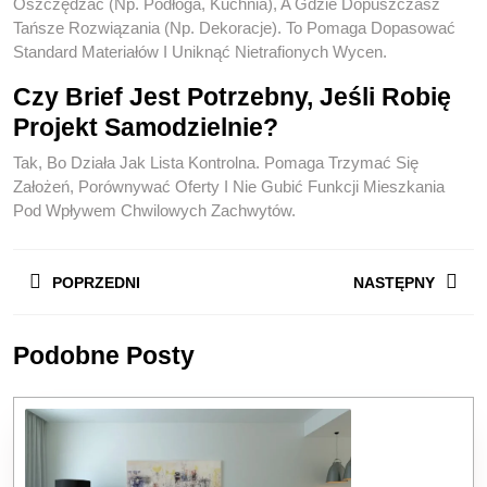
Oszczędzać (np. Podłoga, Kuchnia), A Gdzie Dopuszczasz
Tańsze Rozwiązania (np. Dekoracje). To Pomaga Dopasować
Standard Materiałów I Uniknąć Nietrafionych Wycen.
Czy Brief Jest Potrzebny, Jeśli Robię
Projekt Samodzielnie?
Tak, Bo Działa Jak Lista Kontrolna. Pomaga Trzymać Się
Założeń, Porównywać Oferty I Nie Gubić Funkcji Mieszkania
Pod Wpływem Chwilowych Zachwytów.
Nawigacja
POPRZEDNI
NASTĘPNY
Wpisu
Previous
Next
Podobne Posty
post:
post: