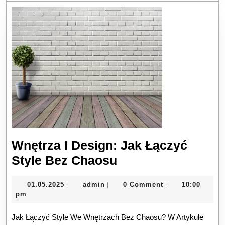
Wnętrza I Design: Jak Łączyć
Wnętrza
Style Bez Chaosu
I
01.05.2025
admin
01.05.2025
admin
0 Comment
10:00
|
|
|
Design:
pm
Jak
Jak Łączyć Style We Wnętrzach Bez Chaosu? W Artykule
Łączyć