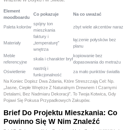
Element
Co pokazuje
Na co uważać
moodboardu
spójny ton
Paleta kolorów
zbyt wiele akcentów naraz
mieszkania
faktury i
łączenie połysków bez
Materiały
„temperaturę”
planu
wnętrza
Meble
kopiowanie bez
skala i charakter brył
referencyjne
dopasowania do metrażu
nastrój i
Oświetlenie
za mało punktów światła
funkcjonalność
Na Koniec Dopisz Dwa Zdania, Które Streszczają Cel: Np.
„Jasne, Ciepłe Wnętrze Z Naturalnym Drewnem I Czarnymi
Detalami, Bez Nadmiaru Dekoracji”. To Twoja Kotwica, Gdy
Pojawi Się Pokusa Przypadkowych Zakupów.
Brief Do Projektu Mieszkania: Co
Powinno Się W Nim Znaleźć