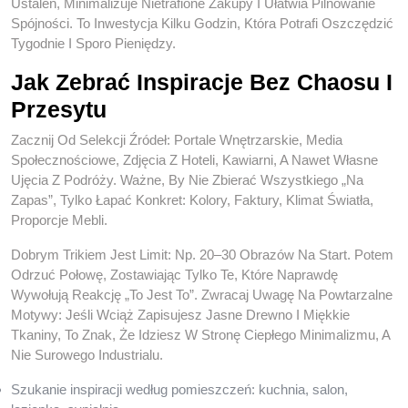
Ustaleń, Minimalizuje Nietrafione Zakupy I Ułatwia Pilnowanie
Spójności. To Inwestycja Kilku Godzin, Która Potrafi Oszczędzić
Tygodnie I Sporo Pieniędzy.
Jak Zebrać Inspiracje Bez Chaosu I
Przesytu
Zacznij Od Selekcji Źródeł: Portale Wnętrzarskie, Media
Społecznościowe, Zdjęcia Z Hoteli, Kawiarni, A Nawet Własne
Ujęcia Z Podróży. Ważne, By Nie Zbierać Wszystkiego „na
Zapas”, Tylko Łapać Konkret: Kolory, Faktury, Klimat Światła,
Proporcje Mebli.
Dobrym Trikiem Jest Limit: Np. 20–30 Obrazów Na Start. Potem
Odrzuć Połowę, Zostawiając Tylko Te, Które Naprawdę
Wywołują Reakcję „to Jest To”. Zwracaj Uwagę Na Powtarzalne
Motywy: Jeśli Wciąż Zapisujesz Jasne Drewno I Miękkie
Tkaniny, To Znak, Że Idziesz W Stronę Ciepłego Minimalizmu, A
Nie Surowego Industrialu.
Szukanie inspiracji według pomieszczeń: kuchnia, salon,