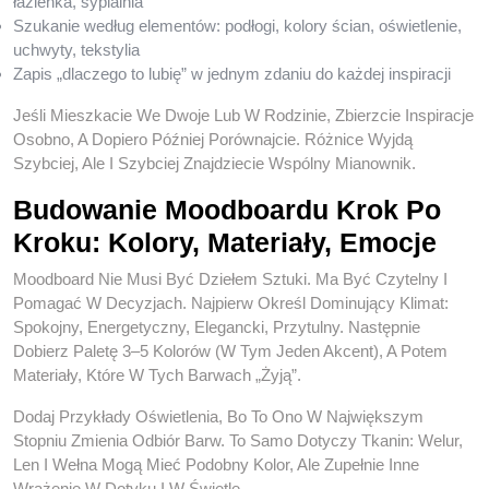
łazienka, sypialnia
Szukanie według elementów: podłogi, kolory ścian, oświetlenie,
uchwyty, tekstylia
Zapis „dlaczego to lubię” w jednym zdaniu do każdej inspiracji
Jeśli Mieszkacie We Dwoje Lub W Rodzinie, Zbierzcie Inspiracje
Osobno, A Dopiero Później Porównajcie. Różnice Wyjdą
Szybciej, Ale I Szybciej Znajdziecie Wspólny Mianownik.
Budowanie Moodboardu Krok Po
Kroku: Kolory, Materiały, Emocje
Moodboard Nie Musi Być Dziełem Sztuki. Ma Być Czytelny I
Pomagać W Decyzjach. Najpierw Określ Dominujący Klimat:
Spokojny, Energetyczny, Elegancki, Przytulny. Następnie
Dobierz Paletę 3–5 Kolorów (w Tym Jeden Akcent), A Potem
Materiały, Które W Tych Barwach „żyją”.
Dodaj Przykłady Oświetlenia, Bo To Ono W Największym
Stopniu Zmienia Odbiór Barw. To Samo Dotyczy Tkanin: Welur,
Len I Wełna Mogą Mieć Podobny Kolor, Ale Zupełnie Inne
Wrażenie W Dotyku I W Świetle.