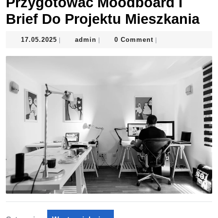
Przygotować Moodboard I
Brief Do Projektu Mieszkania
17.05.2025
admin
17.05.2025
admin
0 Comment
|
|
|