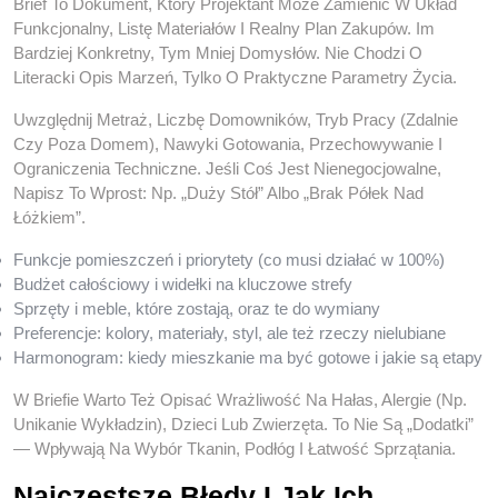
Brief To Dokument, Który Projektant Może Zamienić W Układ
Funkcjonalny, Listę Materiałów I Realny Plan Zakupów. Im
Bardziej Konkretny, Tym Mniej Domysłów. Nie Chodzi O
Literacki Opis Marzeń, Tylko O Praktyczne Parametry Życia.
Uwzględnij Metraż, Liczbę Domowników, Tryb Pracy (zdalnie
Czy Poza Domem), Nawyki Gotowania, Przechowywanie I
Ograniczenia Techniczne. Jeśli Coś Jest Nienegocjowalne,
Napisz To Wprost: Np. „duży Stół” Albo „brak Półek Nad
Łóżkiem”.
Funkcje pomieszczeń i priorytety (co musi działać w 100%)
Budżet całościowy i widełki na kluczowe strefy
Sprzęty i meble, które zostają, oraz te do wymiany
Preferencje: kolory, materiały, styl, ale też rzeczy nielubiane
Harmonogram: kiedy mieszkanie ma być gotowe i jakie są etapy
W Briefie Warto Też Opisać Wrażliwość Na Hałas, Alergie (np.
Unikanie Wykładzin), Dzieci Lub Zwierzęta. To Nie Są „dodatki”
— Wpływają Na Wybór Tkanin, Podłóg I Łatwość Sprzątania.
Najczęstsze Błędy I Jak Ich