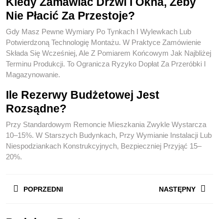
Kiedy Zamawiać Drzwi I Okna, Żeby
Nie Płacić Za Przestoje?
Gdy Masz Pewne Wymiary Po Tynkach I Wylewkach Lub
Potwierdzoną Technologię Montażu. W Praktyce Zamówienie
Składa Się Wcześniej, Ale Z Pomiarem Końcowym Jak Najbliżej
Terminu Produkcji. To Ogranicza Ryzyko Dopłat Za Przeróbki I
Magazynowanie.
Ile Rezerwy Budżetowej Jest
Rozsądne?
Przy Standardowym Remoncie Mieszkania Zwykle Wystarcza
10–15%. W Starszych Budynkach, Przy Wymianie Instalacji Lub
Niespodziankach Konstrukcyjnych, Bezpieczniej Przyjąć 15–
20%.
Nawigacja
POPRZEDNI
NASTĘPNY
Wpisu
Previous
Next