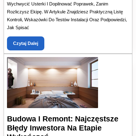
Wychwycić Usterki I Dopilnować Poprawek, Zanim
Pr
Rozliczysz Ekipę. W Artykule Znajdziesz Praktyczną Listę
Od
Kontroli, Wskazówki Do Testów Instalacji Oraz Podpowiedzi,
P
Jak Spisać
B
Czytaj
Czytaj Dalej
Dalej
Budowa I Remont: Najczęstsze
Błędy Inwestora Na Etapie