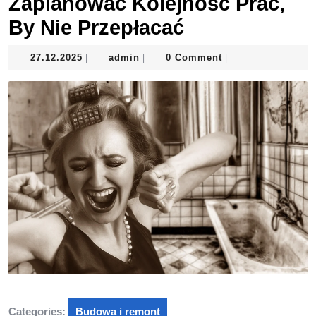
Zaplanować Kolejność Prac,
By Nie Przepłacać
27.12.2025
admin
27.12.2025
admin
0 Comment
|
|
|
Categories:
Budowa i remont