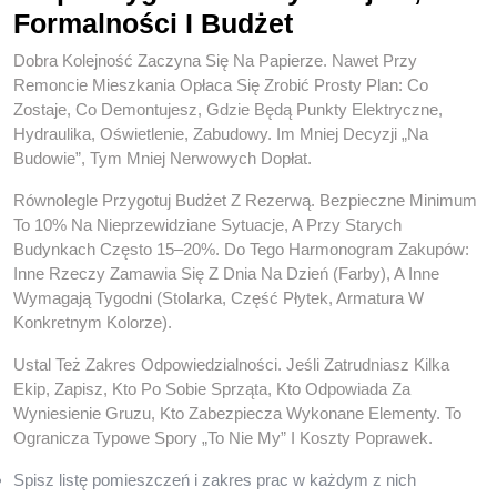
Formalności I Budżet
Dobra Kolejność Zaczyna Się Na Papierze. Nawet Przy
Remoncie Mieszkania Opłaca Się Zrobić Prosty Plan: Co
Zostaje, Co Demontujesz, Gdzie Będą Punkty Elektryczne,
Hydraulika, Oświetlenie, Zabudowy. Im Mniej Decyzji „na
Budowie”, Tym Mniej Nerwowych Dopłat.
Równolegle Przygotuj Budżet Z Rezerwą. Bezpieczne Minimum
To 10% Na Nieprzewidziane Sytuacje, A Przy Starych
Budynkach Często 15–20%. Do Tego Harmonogram Zakupów:
Inne Rzeczy Zamawia Się Z Dnia Na Dzień (farby), A Inne
Wymagają Tygodni (stolarka, Część Płytek, Armatura W
Konkretnym Kolorze).
Ustal Też Zakres Odpowiedzialności. Jeśli Zatrudniasz Kilka
Ekip, Zapisz, Kto Po Sobie Sprząta, Kto Odpowiada Za
Wyniesienie Gruzu, Kto Zabezpiecza Wykonane Elementy. To
Ogranicza Typowe Spory „to Nie My” I Koszty Poprawek.
Spisz listę pomieszczeń i zakres prac w każdym z nich