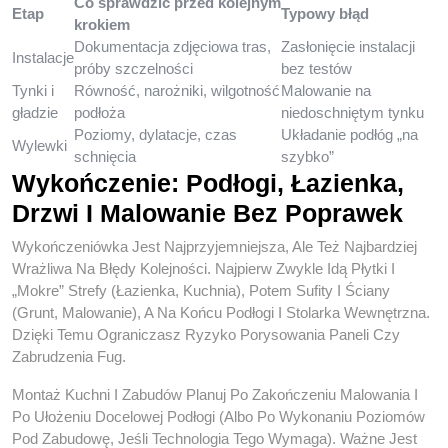
Co sprawdzić przed kolejnym
Etap
Typowy błąd
krokiem
Dokumentacja zdjęciowa tras,
Zasłonięcie instalacji
Instalacje
próby szczelności
bez testów
Tynki i
Równość, narożniki, wilgotność
Malowanie na
gładzie
podłoża
niedoschniętym tynku
Poziomy, dylatacje, czas
Układanie podłóg „na
Wylewki
schnięcia
szybko”
Wykończenie: Podłogi, Łazienka,
Drzwi I Malowanie Bez Poprawek
Wykończeniówka Jest Najprzyjemniejsza, Ale Też Najbardziej
Wrażliwa Na Błędy Kolejności. Najpierw Zwykle Idą Płytki I
„mokre” Strefy (łazienka, Kuchnia), Potem Sufity I Ściany
(grunt, Malowanie), A Na Końcu Podłogi I Stolarka Wewnętrzna.
Dzięki Temu Ograniczasz Ryzyko Porysowania Paneli Czy
Zabrudzenia Fug.
Montaż Kuchni I Zabudów Planuj Po Zakończeniu Malowania I
Po Ułożeniu Docelowej Podłogi (albo Po Wykonaniu Poziomów
Pod Zabudowę, Jeśli Technologia Tego Wymaga). Ważne Jest