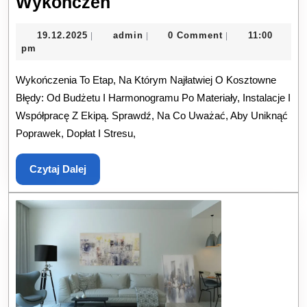
Budowa
Wykończeń
I
19.12.2025
admin
19.12.2025
admin
0 Comment
11:00
|
|
|
Remont:
pm
Najczęstsze
Wykończenia To Etap, Na Którym Najłatwiej O Kosztowne
Błędy
Błędy: Od Budżetu I Harmonogramu Po Materiały, Instalacje I
Inwestora
Współpracę Z Ekipą. Sprawdź, Na Co Uważać, Aby Uniknąć
Na
Poprawek, Dopłat I Stresu,
Etapie
Wykończeń
Czytaj
Czytaj Dalej
Dalej