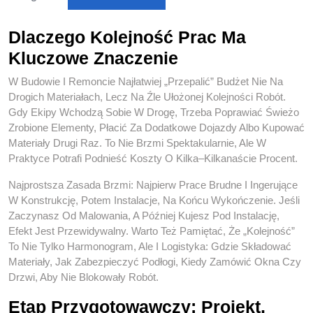
Dlaczego Kolejność Prac Ma
Kluczowe Znaczenie
W Budowie I Remoncie Najłatwiej „przepalić” Budżet Nie Na
Drogich Materiałach, Lecz Na Źle Ułożonej Kolejności Robót.
Gdy Ekipy Wchodzą Sobie W Drogę, Trzeba Poprawiać Świeżo
Zrobione Elementy, Płacić Za Dodatkowe Dojazdy Albo Kupować
Materiały Drugi Raz. To Nie Brzmi Spektakularnie, Ale W
Praktyce Potrafi Podnieść Koszty O Kilka–Kilkanaście Procent.
Najprostsza Zasada Brzmi: Najpierw Prace Brudne I Ingerujące
W Konstrukcję, Potem Instalacje, Na Końcu Wykończenie. Jeśli
Zaczynasz Od Malowania, A Później Kujesz Pod Instalację,
Efekt Jest Przewidywalny. Warto Też Pamiętać, Że „kolejność”
To Nie Tylko Harmonogram, Ale I Logistyka: Gdzie Składować
Materiały, Jak Zabezpieczyć Podłogi, Kiedy Zamówić Okna Czy
Drzwi, Aby Nie Blokowały Robót.
Etap Przygotowawczy: Projekt,