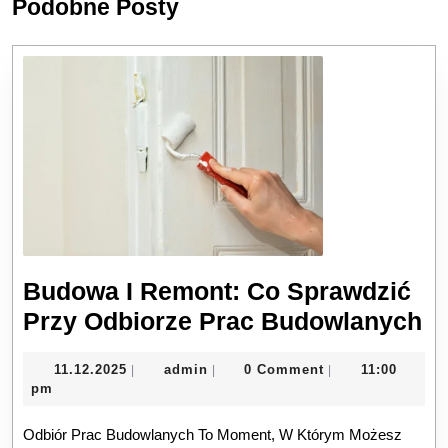
Podobne Posty
post:
post:
Budowa I Remont: Co Sprawdzić
B
Przy Odbiorze Prac Budowlanych
I
11.12.2025
admin
11.12.2025
admin
0 Comment
11:00
|
|
|
R
pm
C
Odbiór Prac Budowlanych To Moment, W Którym Możesz
S