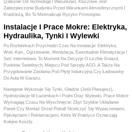
(zależnie Od Technologii I Warunków). Kluczowe Jest
Zabezpieczenie Budynku Przed Warunkami Atmosferycznymi I
Kradzieżą, Bo To Minimalizuje Ryzyko Przestojów.
Instalacje I Prace Mokre: Elektryka,
Hydraulika, Tynki I Wylewki
Po Rozbiórkach Przychodzi Czas Na Instalacje: Elektryka,
Wod.-Kan., Ogrzewanie, Wentylacja, Ewentualnie Klimatyzacja I
Sieć Internetowa. To Moment Na Decyzje O Liczbie Gniazd,
Punktów Świetlnych, Miejscu Pod Sprzęty AGD, A Także Na
Przygotowanie Zasilania Pod Płytę Indukcyjną Czy Ładowarkę
Do Auta W Garażu.
Następnie Wykonuje Się Tynki, Gładzie (jeśli Planujesz),
Hydroizolacje W Łazienkach I Pralni Oraz Wylewki. Prace Mokre
Wymagają Czasu Na Wyschnięcie: Zbyt Szybkie Układanie
Paneli Czy Montaż Drzwi Potrafi Skończyć Się Wypaczeniami,
Pęknięciami I Reklamacjami, Które W Praktyce Oznaczają
Kolejne Koszty.