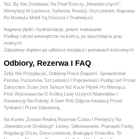
Też, By Nie Zostawiać Na Finał Rzeczy „niewidocznych”:
Wentylacji W Łazience, Syfonów, Rewizji, Uszczelnień. Naprawy
Po Montażu Mebli Są Droższe I Trudniejsze.
Najpierw płytki i hydroizolacje, potem malowanie
Podłogi i drzwi wewnętrzne na końcu, po wyschnięciu prac
mokrych
Zabudowy dopiero po odbiorze instalacji i pomiarach końcowych
Odbiory, Rezerwa I FAQ
Żeby Nie Przepłacać, Odbieraj Prace Etapami. Sprawdzenie
Pionów, Poziomów, Szczelności I Poprawności Podłączeń Przed
Zakryciem Ścian Jest Tańsze Niż Kucie Płytek Po Miesiącu.
Proś Wykonawców O Krótką Listę Użytych Materiałów I
Gwarancję Na Roboty, A Sam Rób Zdjęcia Instalacji Przed
Tynkami I Przed Zabudową.
Na Koniec Zostaw Realną Rezerwę Czasu I Pieniędzy Na
„niewidoczne Drobiazgi”: Listwy, Silikonowanie, Poprawki Farby,
Regulację Drzwi, Doszczelnienia, Brakujące Gniazdko. To