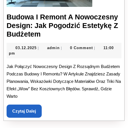
Budowa I Remont A Nowoczesny
Design: Jak Pogodzić Estetykę Z
Budowa
Budżetem
I
03.12.2025
admin
03.12.2025
admin
0 Comment
11:00
|
|
|
Remont
pm
A
Jak Połączyć Nowoczesny Design Z Rozsądnym Budżetem
Nowoczesny
Podczas Budowy I Remontu? W Artykule Znajdziesz Zasady
Design:
Planowania, Wskazówki Dotyczące Materiałów Oraz Triki Na
Jak
Efekt „wow” Bez Kosztownych Błędów. Sprawdź, Gdzie
Pogodzić
Warto
Estetykę
Z
Czytaj
Czytaj Dalej
Dalej
Budżetem