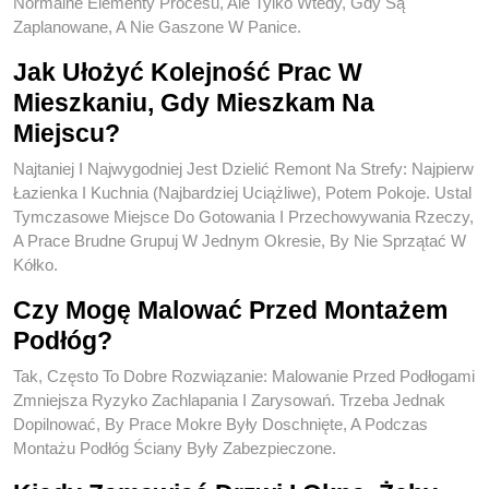
Normalne Elementy Procesu, Ale Tylko Wtedy, Gdy Są
Zaplanowane, A Nie Gaszone W Panice.
Jak Ułożyć Kolejność Prac W
Mieszkaniu, Gdy Mieszkam Na
Miejscu?
Najtaniej I Najwygodniej Jest Dzielić Remont Na Strefy: Najpierw
Łazienka I Kuchnia (najbardziej Uciążliwe), Potem Pokoje. Ustal
Tymczasowe Miejsce Do Gotowania I Przechowywania Rzeczy,
A Prace Brudne Grupuj W Jednym Okresie, By Nie Sprzątać W
Kółko.
Czy Mogę Malować Przed Montażem
Podłóg?
Tak, Często To Dobre Rozwiązanie: Malowanie Przed Podłogami
Zmniejsza Ryzyko Zachlapania I Zarysowań. Trzeba Jednak
Dopilnować, By Prace Mokre Były Doschnięte, A Podczas
Montażu Podłóg Ściany Były Zabezpieczone.