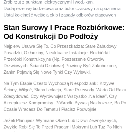
Zrób rzut z punktami elektrycznymi i wod.-kan.
Dodaj rezerwę budżetową oraz bufor czasowy na opóźnienia
Ustal kolejność wejścia ekip i zasady odbiorów etapowych
Stan Surowy I Prace Rozbiórkowe:
Od Konstrukcji Do Podłoży
Najpierw Usuwa Się To, Co Przeszkadza: Stare Zabudowy,
Posadzki, Okładziny, Nieaktualne Instalacje. Rozbiórki I
Przeróbki Konstrukcyjne (np. Poszerzenie Otworów
Drzwiowych, Ścianki Działowe) Powinny Być Zakończone,
Zanim Pojawią Się Nowe Tynki Czy Wylewki.
Na Tym Etapie Często Wychodzą Niespodzianki: Krzywe
Ściany, Wilgoć, Słaba Izolacja, Stare Przewody. Warto Od Razu
Zdecydować, Czy Wyrównujesz Wszystko „na Ideał”, Czy
Akceptujesz Kompromisy. Półśrodki Bywają Najdroższe, Bo Po
Czasie Wracasz Do Tematu I Płacisz Podwójnie.
Jeżeli Planujesz Wymianę Okien Lub Drzwi Zewnętrznych,
Zwykle Robi Się To Przed Pracami Mokrymi Lub Tuż Po Nich