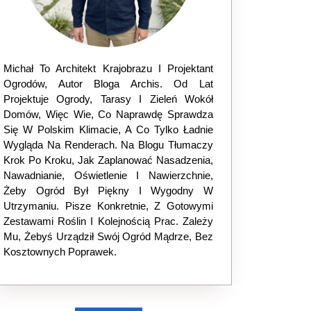
Michał To Architekt Krajobrazu I Projektant
Ogrodów, Autor Bloga Archis. Od Lat
Projektuje Ogrody, Tarasy I Zieleń Wokół
Domów, Więc Wie, Co Naprawdę Sprawdza
Się W Polskim Klimacie, A Co Tylko Ładnie
Wygląda Na Renderach. Na Blogu Tłumaczy
Krok Po Kroku, Jak Zaplanować Nasadzenia,
Nawadnianie, Oświetlenie I Nawierzchnie,
Żeby Ogród Był Piękny I Wygodny W
Utrzymaniu. Pisze Konkretnie, Z Gotowymi
Zestawami Roślin I Kolejnością Prac. Zależy
Mu, Żebyś Urządził Swój Ogród Mądrze, Bez
Kosztownych Poprawek.