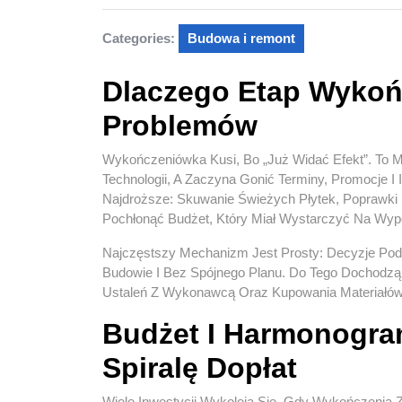
Categories:
Budowa i remont
Dlaczego Etap Wykoń
Problemów
Wykończeniówka Kusi, Bo „już Widać Efekt”. To 
Technologii, A Zaczyna Gonić Terminy, Promocje I I
Najdroższe: Skuwanie Świeżych Płytek, Poprawki I
Pochłonąć Budżet, Który Miał Wystarczyć Na Wyp
Najczęstszy Mechanizm Jest Prosty: Decyzje Po
Budowie I Bez Spójnego Planu. Do Tego Dochodzą
Ustaleń Z Wykonawcą Oraz Kupowania Materiałów,
Budżet I Harmonogra
Spiralę Dopłat
Wiele Inwestycji Wykoleja Się, Gdy Wykończenia