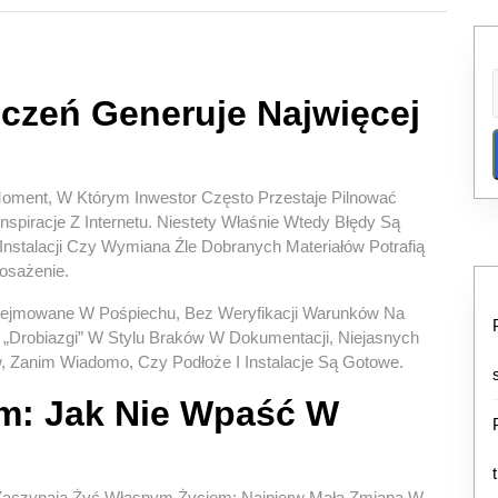
czeń Generuje Najwięcej
Moment, W Którym Inwestor Często Przestaje Pilnować
nspiracje Z Internetu. Niestety Właśnie Wtedy Błędy Są
nstalacji Czy Wymiana Źle Dobranych Materiałów Potrafią
osażenie.
dejmowane W Pośpiechu, Bez Weryfikacji Warunków Na
 „drobiazgi” W Stylu Braków W Dokumentacji, Niejasnych
 Zanim Wiadomo, Czy Podłoże I Instalacje Są Gotowe.
m: Jak Nie Wpaść W
 Zaczynają Żyć Własnym Życiem: Najpierw Mała Zmiana W