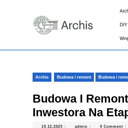
Skip
to
Arch
content
Skip
DIY 
to
content
Wnę
Archis
Budowa i remont
Budowa i remo
Budowa I Remont:
Inwestora Na Eta
19.12.2025
admin
19.12.2025
admin
0 Comment
|
|
|