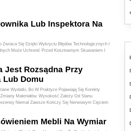
rownika Lub Inspektora Na
 Zwraca Się Dzięki Wykryciu Błędów Technologicznych I
trolnych Może Uchronić Przed Kosztownym Skuwaniem I
 Jest Rozsądna Przy
a Lub Domu
iane Wydatki, Bo W Praktyce Pojawiają Się Korekty
o Zmiany Materiałów. Wysokość Zależy Od Stanu
ek Rezerwy Niemal Zawsze Kończy Się Nerwowym Cięciem
ówieniem Mebli Na Wymiar