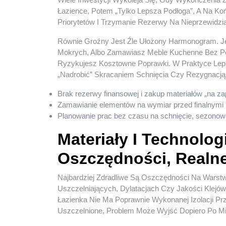
Łazience, Potem „tylko Lepsza Podłoga”, A Na Koń
Priorytetów I Trzymanie Rezerwy Na Nieprzewidzi
Równie Groźny Jest Źle Ułożony Harmonogram. J
Mokrych, Albo Zamawiasz Meble Kuchenne Bez P
Ryzykujesz Kosztowne Poprawki. W Praktyce Lep
„nadrobić” Skracaniem Schnięcia Czy Rezygnacją
Brak rezerwy finansowej i zakup materiałów „na za
Zamawianie elementów na wymiar przed finalnymi
Planowanie prac bez czasu na schnięcie, sezonowan
Materiały I Technolog
Oszczędności, Realn
Najbardziej Zdradliwe Są Oszczędności Na Warst
Uszczelniających, Dylatacjach Czy Jakości Klejó
Łazienka Nie Ma Poprawnie Wykonanej Izolacji Prz
Uszczelnione, Problem Może Wyjść Dopiero Po M