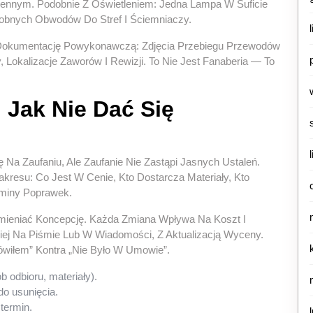
hennym. Podobnie Z Oświetleniem: Jedna Lampa W Suficie
sobnych Obwodów Do Stref I Ściemniaczy.
 Dokumentację Powykonawczą: Zdjęcia Przebiegu Przewodów
Lokalizacje Zaworów I Rewizji. To Nie Jest Fanaberia — To
Jak Nie Dać Się
Na Zaufaniu, Ale Zaufanie Nie Zastąpi Jasnych Ustaleń.
kresu: Co Jest W Cenie, Kto Dostarcza Materiały, Kto
rminy Poprawek.
mieniać Koncepcję. Każda Zmiana Wpływa Na Koszt I
piej Na Piśmie Lub W Wiadomości, Z Aktualizacją Wyceny.
ówiłem” Kontra „nie Było W Umowie”.
b odbioru, materiały).
do usunięcia.
termin.