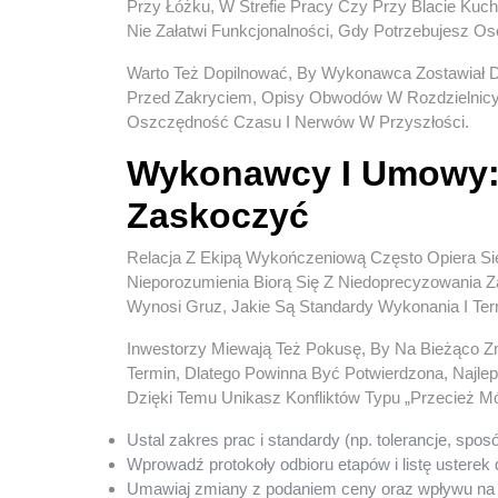
Przy Łóżku, W Strefie Pracy Czy Przy Blacie Kuc
Nie Załatwi Funkcjonalności, Gdy Potrzebujesz O
Warto Też Dopilnować, By Wykonawca Zostawiał
Przed Zakryciem, Opisy Obwodów W Rozdzielnicy, 
Oszczędność Czasu I Nerwów W Przyszłości.
Wykonawcy I Umowy: 
Zaskoczyć
Relacja Z Ekipą Wykończeniową Często Opiera Się 
Nieporozumienia Biorą Się Z Niedoprecyzowania Za
Wynosi Gruz, Jakie Są Standardy Wykonania I Te
Inwestorzy Miewają Też Pokusę, By Na Bieżąco Z
Termin, Dlatego Powinna Być Potwierdzona, Najle
Dzięki Temu Unikasz Konfliktów Typu „przecież M
Ustal zakres prac i standardy (np. tolerancje, sposó
Wprowadź protokoły odbioru etapów i listę usterek 
Umawiaj zmiany z podaniem ceny oraz wpływu na 