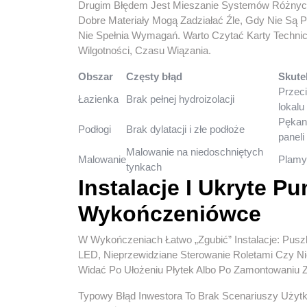
Drugim Błędem Jest Mieszanie Systemów Różnyc
Dobre Materiały Mogą Zadziałać Źle, Gdy Nie Są
Nie Spełnia Wymagań. Warto Czytać Karty Techni
Wilgotności, Czasu Wiązania.
Obszar
Częsty błąd
Skute
Przeci
Łazienka
Brak pełnej hydroizolacji
lokalu
Pękani
Podłogi
Brak dylatacji i złe podłoże
paneli
Malowanie na niedoschniętych
Malowanie
Plamy,
tynkach
Instalacje I Ukryte P
Wykończeniówce
W Wykończeniach Łatwo „zgubić” Instalacje: Pusz
LED, Nieprzewidziane Sterowanie Roletami Czy 
Widać Po Ułożeniu Płytek Albo Po Zamontowaniu 
Typowy Błąd Inwestora To Brak Scenariuszy Użytk