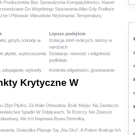
h Producentów Bez Sprawdzenia Kompatybilności. Nawet
 Przewidziane Do Wspólnego Stosowania Albo Gdy Podłoże
czne I Pilnować Warunków Wykonania: Temperatury,
k
Lepsze podejście
eki, grzyb, szkody w
Izolacja stref mokrych, taśmy w
narożach
e płytek, wybrzuszenia
Dylatacje, równość i wilgotność
podkładu
 odspajanie, wykwity
Kontrola wilgotności, gruntowanie
unkty Krytyczne W
ki Zbyt Płytko, Za Mało Obwodów, Brak Miejsc Na Zasilacze
Niewłaściwe Spadki W Odpływach. Te Rzeczy Nie Zawsze
Zabudowy, Ale Ich Naprawa Bywa Demolką.
owania. Gniazdka Planuje Się „na Oko”, A Potem Brakuje Ich