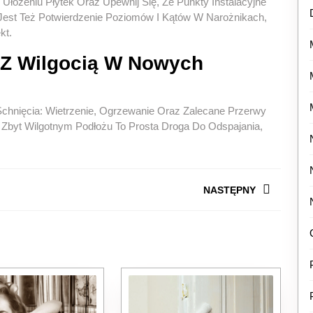
Ułożeniu Płytek Oraz Upewnij Się, Że Punkty Instalacyjne
Jest Też Potwierdzenie Poziomów I Kątów W Narożnikach,
kt.
 Z Wilgocią W Nowych
 Schnięcia: Wietrzenie, Ogrzewanie Oraz Zalecane Przerwy
Zbyt Wilgotnym Podłożu To Prosta Droga Do Odspajania,
NASTĘPNY
Next
post: