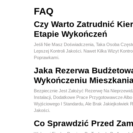
FAQ
Czy Warto Zatrudnić Kie
Etapie Wykończeń
Jeśli Nie Masz Doświadczenia, Taka Osoba Często
Lepszej Kontroli Jakości. Nawet Kilka Wizyt Kon
Poprawkami.
Jaka Rezerwa Budżetowa
Wykończeniu Mieszkani
Bezpiecznie Jest Założyć Rezerwę Na Nieprzewidz
Instalacji, Dodatkowe Prace Przygotowawcze Alb
Wyjściowego I Standardu, Ale Brak Jakiejkolwi
Jakości.
Co Sprawdzić Przed Zam