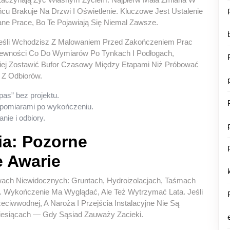
cu Brakuje Na Drzwi I Oświetlenie. Kluczowe Jest Ustalenie
ane Prace, Bo Te Pojawiają Się Niemal Zawsze.
eśli Wchodzisz Z Malowaniem Przed Zakończeniem Prac
ewności Co Do Wymiarów Po Tynkach I Podłogach,
iej Zostawić Bufor Czasowy Między Etapami Niż Próbować
 Z Odbiorów.
pas” bez projektu.
 pomiarami po wykończeniu.
ie i odbiory.
ia: Pozorne
e Awarie
wach Niewidocznych: Gruntach, Hydroizolacjach, Taśmach
w. Wykończenie Ma Wyglądać, Ale Też Wytrzymać Lata. Jeśli
eciwwodnej, A Naroża I Przejścia Instalacyjne Nie Są
iesiącach — Gdy Sąsiad Zauważy Zacieki.