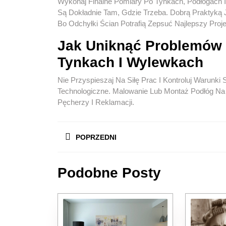
Wykonaj Finalne Pomiary Po Tynkach, Podłogach I 
Są Dokładnie Tam, Gdzie Trzeba. Dobrą Praktyką 
Bo Odchyłki Ścian Potrafią Zepsuć Najlepszy Proje
Jak Uniknąć Problemów
Tynkach I Wylewkach
Nie Przyspieszaj Na Siłę Prac I Kontroluj Warunki
Technologiczne. Malowanie Lub Montaż Podłóg Na 
Pęcherzy I Reklamacji.
Nawigacja
POPRZEDNI
Wpisu
Previous
Podobne Posty
post: